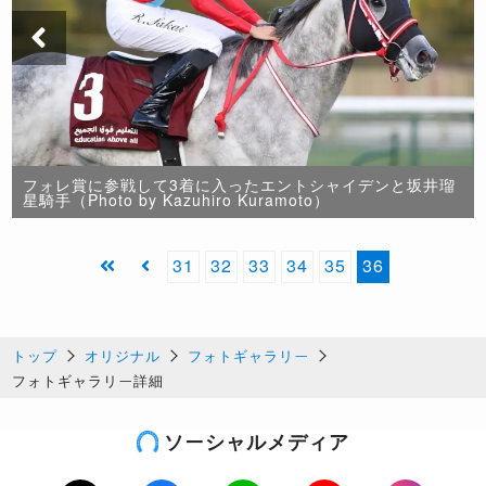
フォレ賞に参戦して3着に入ったエントシャイデンと坂井瑠
星騎手（Photo by Kazuhiro Kuramoto）
31
32
33
34
35
36
トップ
オリジナル
フォトギャラリー
フォトギャラリー詳細
ソーシャルメディア