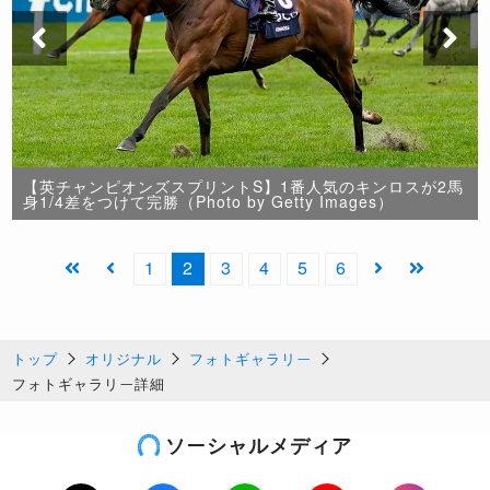
【英チャンピオンズスプリントS】1番人気のキンロスが2馬
身1/4差をつけて完勝（Photo by Getty Images）
1
2
3
4
5
6
トップ
オリジナル
フォトギャラリー
フォトギャラリー詳細
ソーシャルメディア