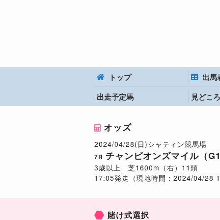
トップ
出馬
出走予定馬
見どこ
オッズ
2024/04/28(日)シャティン競馬場
チャンピオンズマイル（G
7R
3歳以上 芝1600m（右）11頭
17:05発走（現地時間：2024/04/28 1
賭け式選択