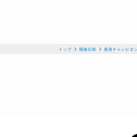
トップ
開催日程
香港チャンピオンズ