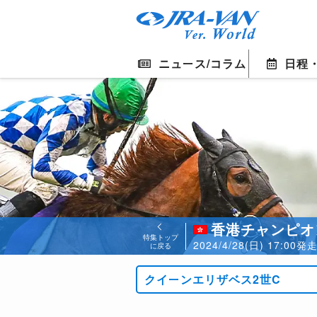
ニュース/コラム
日程
香港チャンピオ
特集トップ
2024/4/28(日) 17:
に戻る
クイーンエリザベス2世C