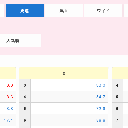
馬連
馬単
ワイド
人気順