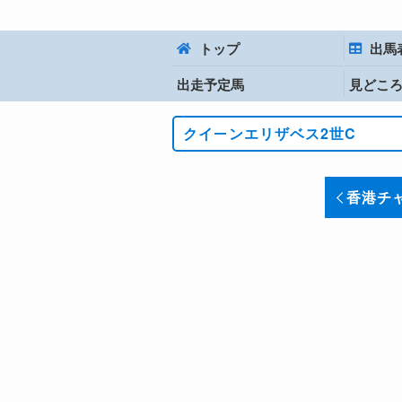
トップ
出馬
出走予定馬
見どこ
クイーンエリザベス2世C
香港チ