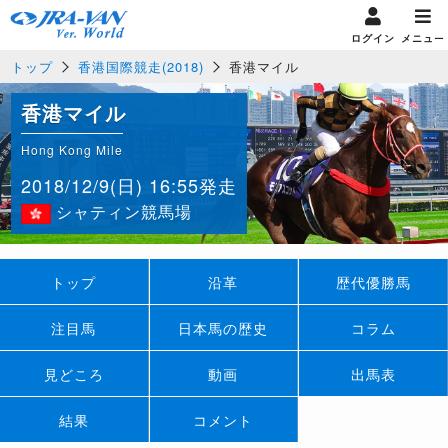
ログイン
メニュー
トップ
香港国際競走(2018)
香港マイル
香港マイル
Hong Kong Mile
2018/12/9(日) 16:55発走
シャティン競馬場
トップ
沿革
歴代優勝馬
注目馬
日本馬の歴史
コラム
見どころ
動画
出馬表
結果
コメント