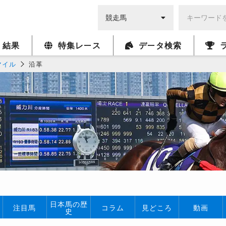
・結果
特集レース
データ検索
マイル
沿革
日本馬の歴
注目馬
コラム
見どころ
動画
史