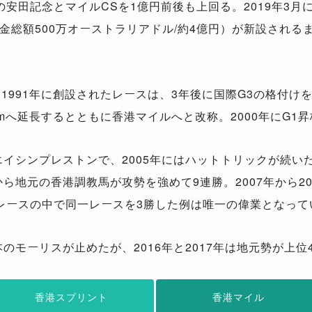
安田記念とマイルCSを1億円前後も上回る。2019年3月
金総額500万オーストラリアドル/約4億円）が新設される
て1991年に創設されたレースは、3年後に国際G3の格付けを
00mへ延長するとともに香港マイルへと改称。2000年にG1
のエイシンプレストンで、2005年にはハットトリックが続
から地元の香港調教馬が攻勢を強めて9連勝。2007年から2
レースの中で同一レースを3勝した例は唯一の偉業となって
本のモーリスが止めたが、2016年と2017年は地元勢が上
香港スプリント
香港マイル