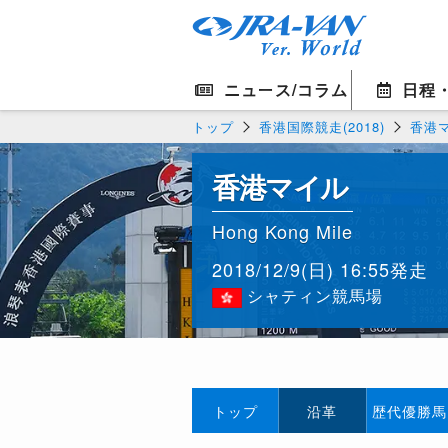
ニュース/コラム
日程
トップ
香港国際競走(2018)
香港
香港マイル
Hong Kong Mile
2018/12/9(日) 16:55発走
シャティン競馬場
トップ
沿革
歴代優勝馬