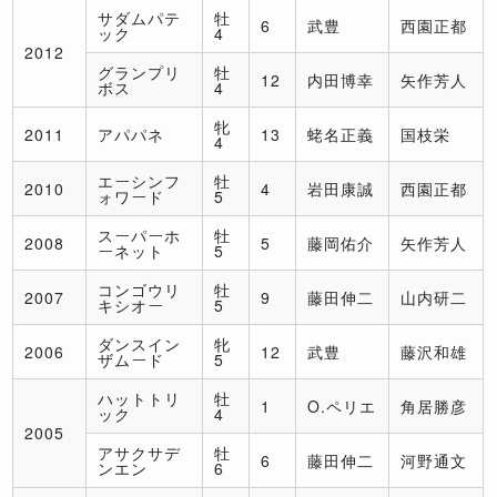
サダムパテ
牡
6
武豊
西園正都
ック
4
2012
グランプリ
牡
12
内田博幸
矢作芳人
ボス
4
牝
2011
アパパネ
13
蛯名正義
国枝栄
4
エーシンフ
牡
2010
4
岩田康誠
西園正都
ォワード
5
スーパーホ
牡
2008
5
藤岡佑介
矢作芳人
ーネット
5
コンゴウリ
牡
2007
9
藤田伸二
山内研二
キシオー
5
ダンスイン
牝
2006
12
武豊
藤沢和雄
ザムード
5
ハットトリ
牡
1
O.ペリエ
角居勝彦
ック
4
2005
アサクサデ
牡
6
藤田伸二
河野通文
ンエン
6