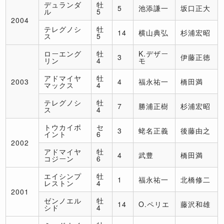
デュランダ
牡
5
池添謙一
坂口正大
ル
5
2004
テレグノシ
牡
14
横山典弘
杉浦宏昭
ス
5
ローエング
牡
K.デザー
3
伊藤正徳
リン
4
モ
アドマイヤ
牡
2003
4
福永祐一
橋田満
マックス
4
テレグノシ
牡
7
勝浦正樹
杉浦宏昭
ス
4
トウカイポ
セ
3
蛯名正義
後藤由之
イント
6
2002
アドマイヤ
牡
4
武豊
橋田満
コジーン
6
エイシンプ
牡
1
福永祐一
北橋修二
レストン
4
2001
ゼンノエル
牡
14
O.ペリエ
藤沢和雄
シド
4