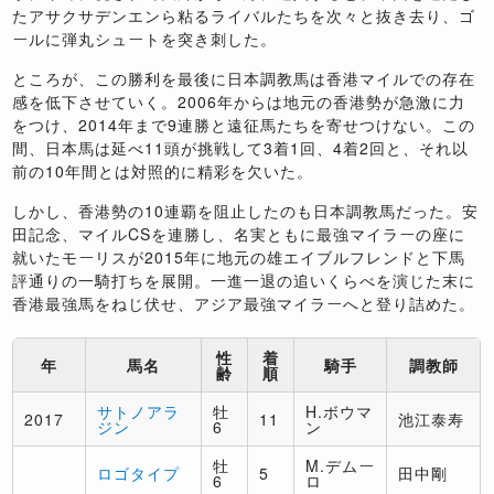
たアサクサデンエンら粘るライバルたちを次々と抜き去り、ゴ
ールに弾丸シュートを突き刺した。
ところが、この勝利を最後に日本調教馬は香港マイルでの存在
感を低下させていく。2006年からは地元の香港勢が急激に力
をつけ、2014年まで9連勝と遠征馬たちを寄せつけない。この
間、日本馬は延べ11頭が挑戦して3着1回、4着2回と、それ以
前の10年間とは対照的に精彩を欠いた。
しかし、香港勢の10連覇を阻止したのも日本調教馬だった。安
田記念、マイルCSを連勝し、名実ともに最強マイラーの座に
就いたモーリスが2015年に地元の雄エイブルフレンドと下馬
評通りの一騎打ちを展開。一進一退の追いくらべを演じた末に
香港最強馬をねじ伏せ、アジア最強マイラーへと登り詰めた。
性
着
年
馬名
騎手
調教師
齢
順
サトノアラ
牡
H.ボウマ
2017
11
池江泰寿
ジン
6
ン
牡
M.デムー
ロゴタイプ
5
田中剛
6
ロ