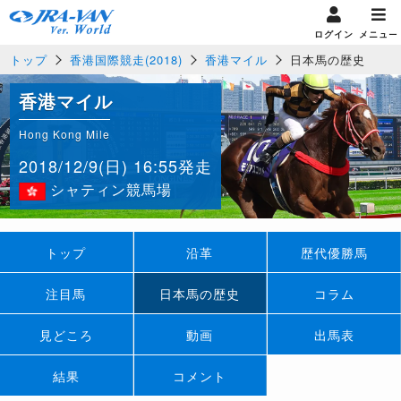
ログイン
メニュー
トップ
香港国際競走(2018)
香港マイル
日本馬の歴史
香港マイル
Hong Kong Mile
2018/12/9(日) 16:55発走
シャティン競馬場
トップ
沿革
歴代優勝馬
注目馬
日本馬の歴史
コラム
見どころ
動画
出馬表
結果
コメント