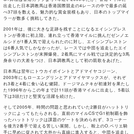
出走した日本調教馬は香港国際競走の4レースの中で最多の延
べ37頭を数える。魅力的な賞金規模もあり、日本のトップマイ
ラーが数多く挑戦してきた。
2001年は、後に大きな足跡を残すことになるエイシンプレス
トンが香港に初上陸。連れ立って香港マイルに挑んだゼンノエ
ルシドが1番人気で迎えられたのに対し、エイシンプレストン
は6番人気でしかなかったが、レースでは中団を追走したエイ
シンプレストンが末脚爆発。2着馬にマイル戦では決定的な3馬
身余りの大差をつけ、日本調教馬として初の凱歌をあげた。
日本馬は翌年にトウカイポイントとアドマイヤコジーン、
2003年にもローエングリンとアドマイヤマックスが、それぞ
れ3着と4着に食い込む健闘。ドージマムテキが初連対を果たし
た1996年からこの年まで計11頭が香港マイルに出走し、5着以
下は3頭だけと堅実な活躍を続けた。
そして2005年、時間の問題と思われていた2勝目がハットトリ
ックによってもたらされる。直前のマイルCSでG1初制覇を飾
ったハットトリックは課題のゲートを決められず、3コーナー
を後方2番手で迎える苦しい展開。しかし、鞍上のO.ペリエ騎
手に早めに促されて大外から直線に進入すると、中団を追走し