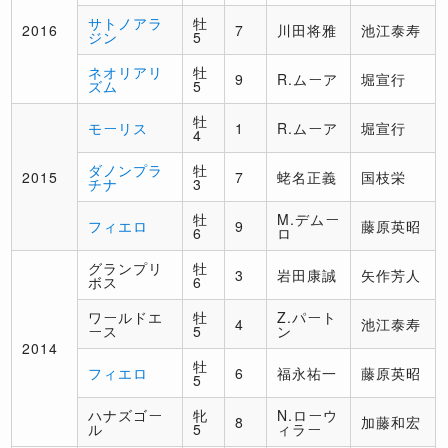
サトノアラ
牡
2016
7
川田将雅
池江泰寿
ジン
5
ネオリアリ
牡
9
R.ムーア
堀宣行
ズム
5
牡
モーリス
1
R.ムーア
堀宣行
4
ダノンプラ
牡
2015
7
蛯名正義
国枝栄
チナ
3
牡
M.デムー
フィエロ
9
藤原英昭
6
ロ
グランプリ
牡
3
岩田康誠
矢作芳人
ボス
6
ワールドエ
牡
Z.パート
4
池江泰寿
ース
5
ン
2014
牡
フィエロ
6
福永祐一
藤原英昭
5
ハナズゴー
牝
N.ローウ
8
加藤和宏
ル
5
ィラー