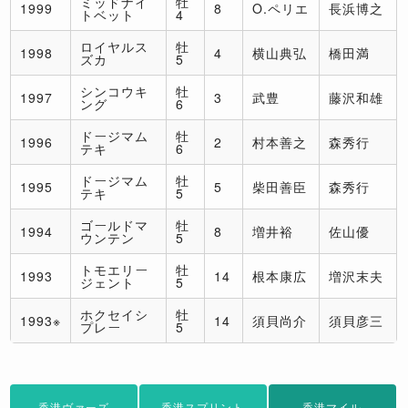
ミッドナイ
牡
1999
8
O.ペリエ
長浜博之
トベット
4
ロイヤルス
牡
1998
4
横山典弘
橋田満
ズカ
5
シンコウキ
牡
1997
3
武豊
藤沢和雄
ング
6
ドージマム
牡
1996
2
村本善之
森秀行
テキ
6
ドージマム
牡
1995
5
柴田善臣
森秀行
テキ
5
ゴールドマ
牡
1994
8
増井裕
佐山優
ウンテン
5
トモエリー
牡
1993
14
根本康広
増沢末夫
ジェント
5
ホクセイシ
牡
1993※
14
須貝尚介
須貝彦三
プレー
5
香港ヴァーズ
香港スプリント
香港マイル