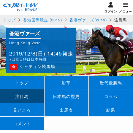
ログイン
メニュー
トップ
香港国際競走 (2019)
香港ヴァーズ(2019)
注目馬
香港ヴァーズ
Hong Kong Vase
2019/12/8(日) 14:45発走
※出走日時は日本時間
シャティン競馬場
トップ
沿革
歴代優勝馬
注目馬
日本馬の歴史
コラム
見どころ
出馬表
結果
コメント