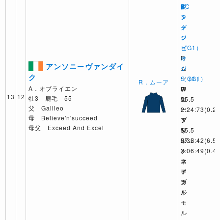
BC
愛
キ
タ
チ
ン
ー
ャ
グ
フ
ン
ジ
（G1）
ピ
ョ
R
オ
ー
アンソニーヴァンダイ
ム
ン
ジ
ク
ー
S（G1）
（G1）
R．ムーア
A．オブライエン
ア
W
R
13
12
牡3 鹿毛 55
55.5
ロ
ム
父 Galileo
2:24:73
ー
ー
(0.2)
母 Believe'n'succeed
ブ
ダ
ア
母父 Exceed And Excel
リ
ン
55.5
ッ
57.5
2:32:42
(6.5)
ク
2:06:49
エ
(0.4)
ス
マ
ネ
ア
ジ
イ
ン
カ
ブ
ド
ル
ル
モ
ル