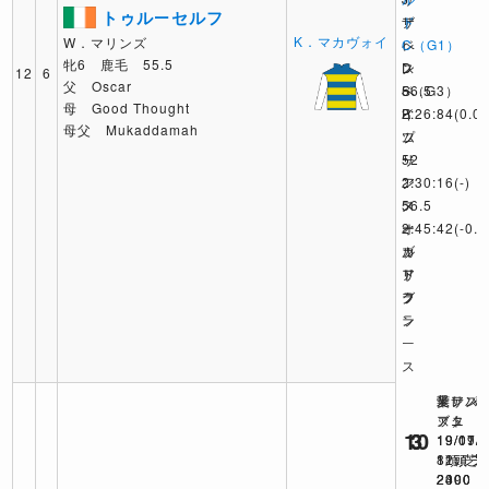
トゥルーセルフ
ザ
ア
ド
K．マカヴォイ
W．マリンズ
ベ
レ
C（G1）
牝6 鹿毛 55.5
ス
ン
D
12
6
父 Oscar
S（G3）
56.5
ベ
母 Good Thought
R
2:26:84
イ
(0.0)
母父 Mukaddamah
ム
プ
ツ
ー
リ
52
ア
ン
2:30:16
(-)
56.5
ス
メ
2:45:42
オ
ー
(-0.2
カ
ブ
ル
リ
ア
ド
フ
ラ
グ
ン
ラ
ー
ス
米サン
愛レパ
英アス
アニ
ズタ
ット
10
3
3
19/11/
19/09/
19/07/
12頭 芝
8頭 芝
11頭 芝
2400
2000
2390