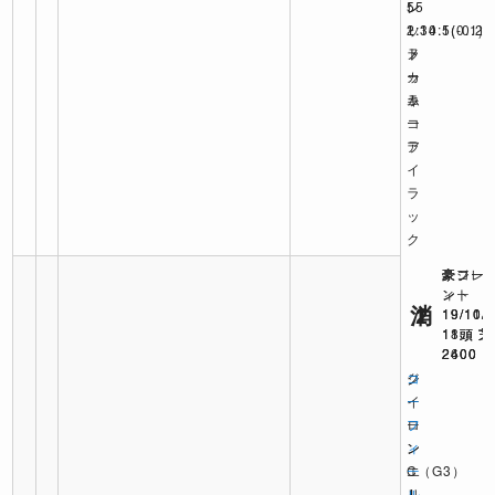
ン
レ
55
2:14:1
ッ
1:30.5
(-0.2)
(0.1)
ラ
ト
ノ
ッ
カ
ー
キ
ラ
ム
ー
ー
コ
ラ
ア
イ
ラ
ッ
ク
豪フレ
豪ジー
豪コー
ント
ン
ィー
消
1
2
19/11/
19/10/
19/10/
11頭 芝
11頭 芝
18頭 芝
2600
2400
2400
ク
ジ
コ
イ
ー
ー
ー
ロ
フ
ン
ン
ィ
エ
C（G3）
ー
リ
J
ル