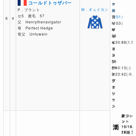
コールドトゥザバー
ク
ー
マ
M．ギュイヨン
P．ブラント
賞
ル
ー
セ5 鹿毛 57
（G1）
賞
フ
6
4
父 Henrythenavigator
M
（G3）
ィ
母 Perfect Hedge
ギ
M
ー
母父 Unfuwain
ュ
ギ
58
イ
ュ
4:30:88
(1.5)
ヨ
イ
ス
ン
ヨ
ト
59
ン
ラ
3:40:13
59
デ
(-)
テ
3:23:42
ィ
(-0.3
ク
ア
ヴ
ニ
キ
ァ
シ
ー
リ
ャ
ウ
ン
ス
豪フレ
豪ジー
豪コー
ント
ン
ィー
消
2
1
19/11/
19/10/
19/10/
24頭 芝
11頭 芝
18頭 芝