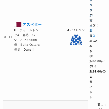
イ
ン
ャ
ロ
ク
ン
パ
ル
テ
賞
ー
ィ
アスペター
（G1）
大
イ
J．ワトソン
R．チャールトン
J
賞
大
セ4 鹿毛 57
ワ
（G1）
賞
3
11
父 Al Kazeem
ト
J
（G2）
母 Bella Qatara
ソ
ワ
J
母父 Dansili
ン
ト
ド
60
ソ
イ
2:26:00
ン
ル
(-0.4
ア
58.5
57.5
モ
2:28:66
2:24:60
(0.6)
(-0.1
レ
コ
ジ
ラ
ロ
ヤ
ネ
ー
ッ
ド
ト
香シャ
香シャ
香シャ
ィン
ィン
ィン