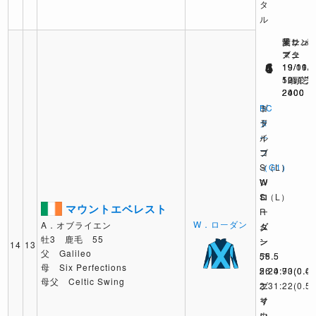
タ
ル
米サン
愛レパ
英ニュ
アニ
ズタ
マー
6
1
4
19/11/
19/10/
19/09/
12頭 芝
10頭 芝
5頭 芝
2400
2000
2400
BC
ト
ゴ
タ
ラ
ド
ー
イ
ル
フ
ゴ
フ
（G1）
S（L）
ィ
W
W
ン
ロ
ロ
S（L）
マウントエベレスト
ー
ー
R
W．ローダン
A．オブライエン
ダ
ダ
ム
牡3 鹿毛 55
ン
ン
ー
14
13
父 Galileo
55.5
58.5
ア
母 Six Perfections
2:24:73
2:20:90
56
(0.4)
(0.0)
母父 Celtic Swing
ブ
エ
2:31:22
(0.5)
リ
イ
マ
ッ
ン
ウ