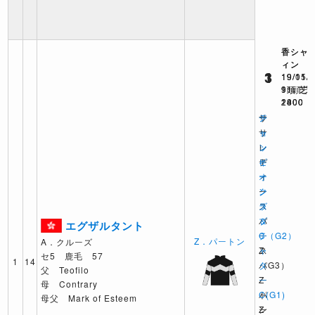
香シャ
香シャ
香シャ
ィン
ィン
ィン
1
3
1
19/11/
19/11/
19/05/
9頭 芝
11頭 芝
9頭 芝
2000
1800
2400
ジ
サ
チ
ョ
サ
ャ
ッ
レ
ン
キ
デ
ピ
ー
ィ
オ
ク
ー
ン
ラ
ス
ズ
ブ
パ
＆
エグザルタント
C（G2）
ー
チ
Z．パートン
A．クルーズ
Z
ス
ャ
セ5 鹿毛 57
1
14
パ
（G3）
タ
父 Teofilo
ー
Z
ー
母 Contrary
ト
パ
C(G1)
母父 Mark of Esteem
ン
ー
Z