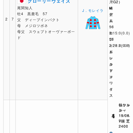
グローリーヴェイズ
（G2）
戸
（G2）
尾関知人
M
崎
M
J．モレイラ
牡4 黒鹿毛 57
デ
圭
デ
2
7
父 ディープインパクト
ム
太
ム
母 メジロツボネ
ー
58
ー
母父 スウェプトオーヴァーボー
ロ
3:15:0
ロ
(0.0)
ド
57
フ
55
2:23:5
ィ
2:26.2
(0.8)
(-0.1)
ド
エ
ル
レ
ー
ッ
ッ
ル
ク
ド
マ
ト
ノ
ン
ゥ
ー
ワ
タ
イ
ス
ス
独ケル
仏サン
仏シャ
ン
ルー
ティ
1
4
1
19/09/
19/06/
19/06/
9頭 芝
7頭 芝
7頭 芝
2400
2400
2400
オ
サ
シ