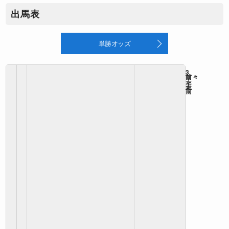
出馬表
単勝オッズ
3
前
前々
走
走
走
前