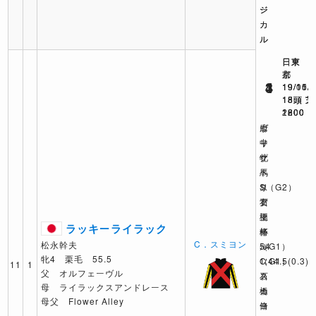
ジ
ジ
ー
カ
カ
ル
ル
日京
日東
日東
1
3
4
19/11/
19/10/
19/05/
18頭 芝
15頭 芝
18頭 芝
2200
1800
1600
エ
府
ヴ
リ
中
ィ
ザ
牝
ク
ベ
馬
ト
ス
S（G2）
リ
女
石
ア
王
橋
マ
ラッキーライラック
杯
脩
イ
C．スミヨン
松永幹夫
（G1）
54
ル
牝4 栗毛 55.5
C
1:44.5
（G1）
(0.3)
11
1
父 オルフェーヴル
ス
ス
石
母 ライラックスアンドレース
ミ
カ
橋
母父 Flower Alley
ヨ
ー
脩