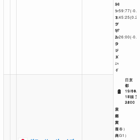
58
ト
パ
1:59:77
ン
ー
(-0.2
エ
1:45:25
ト
(0.2)
グ
サ
ン
ザ
ザ
57
ル
ン
2:26:00
(-0.2
タ
レ
ラ
ン
ジ
イ
ト
ェ
ズ
ン
ハ
ド
イ
日京
日京
日京
6
2
1
19/10/
19/04/
19/01/
17頭 芝
13頭 芝
16頭 芝
2400
3200
2400
京
天
日
都
皇
経
大
賞
新
賞
（春）
春
典
（G1）
杯