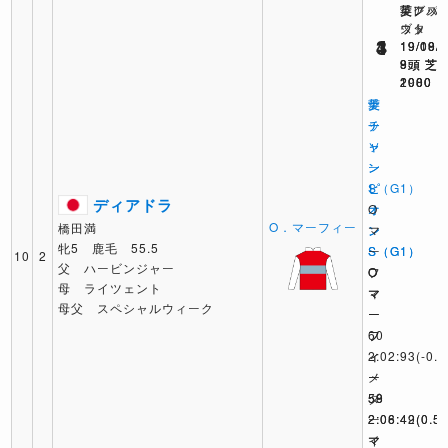
英アス
愛レパ
英グッ
ット
ズタ
ウッ
3
4
1
19/10/
19/09/
19/08/
9頭 芝
8頭 芝
9頭 芝
2000
2000
1980
英
愛
ナ
チ
チ
ッ
ャ
ャ
ソ
ン
ン
ー
ピ
ピ
S（G1）
ディアドラ
オ
オ
O
O．マーフィー
橋田満
ン
ン
マ
牝5 鹿毛 55.5
S（G1）
S（G1）
ー
10
2
父 ハービンジャー
O
O
フ
母 ライツェント
マ
マ
ィ
母父 スペシャルウィーク
ー
ー
ー
フ
フ
60
ィ
ィ
2:02:93
(-0.2
ー
ー
メ
58
59
ダ
2:08:42
2:06:49
ー
(0.5)
(0.5)
マ
マ
イ