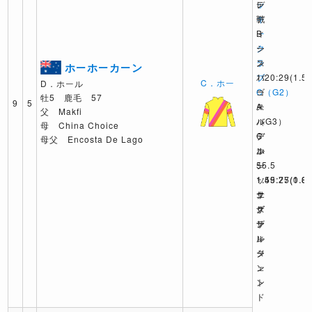
ッ
レ
デ
キ
デ
戦
ー
ィ
B
ク
ー
シ
ラ
ス
ン
ホーホーカーン
ブ
パ
1:20:29
(1.5)
C．ホー
D．ホール
C（G2）
ー
ゴ
牡5 鹿毛 57
9
5
A
ス
ー
父 Makfi
バ
（G3）
ル
母 China Choice
デ
C
デ
母父 Encosta De Lago
ル
ホ
ン
55.5
ー
シ
1:59:77
1:45:25
ッ
(1.0)
(0.8)
エ
サ
ク
グ
ザ
ス
ザ
ン
テ
ル
レ
ィ
タ
ジ
ー
ン
ェ
ト
ン
ド