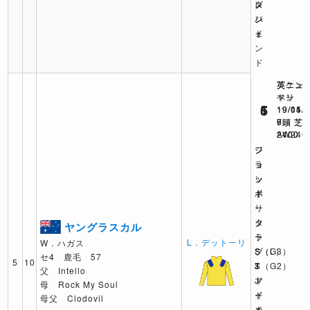
タ
レ
ズ
ン
ジ
ハ
ト
ェ
イ
ン
ド
英ケン
英ニュ
英ニュ
トン
マー
ベリ
1
6
5
19/11/
19/05/
19/04/
6頭
7頭 芝
9頭 芝
AW240
2400
2400
フ
ジ
ジ
ラ
ョ
ョ
ッ
ッ
ン
ド
キ
ポ
リ
ー
ー
ッ
ク
タ
ヤングラスカル
ト
ラ
ー
L．デットーリ
W．ハガス
S（L）
ブ
S（G3）
セ4 鹿毛 57
5
10
T
S（G2）
J
父 Intello
マ
J
ド
母 Rock My Soul
ー
ド
イ
母父 Clodovil
カ
イ
ル