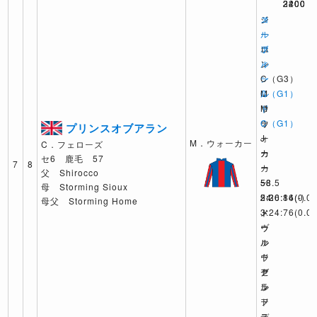
3200
2400
2400
メ
ジ
コ
ル
ー
ー
ボ
ロ
フ
ル
ン
ィ
ン
C（G3）
ー
C（G1）
M
ル
M
ウ
ド
ウ
ォ
C（G1）
プリンスオブアラン
ォ
ー
J
M．ウォーカー
C．フェローズ
ー
カ
カ
セ6 鹿毛 57
7
8
カ
ー
ー
父 Shirocco
ー
58
53.5
母 Storming Sioux
54
2:26:84
2:30:16
(0.0)
(-)
母父 Storming Home
3:24:76
ト
メ
(0.0)
ヴ
ゥ
ー
ァ
ル
ル
ウ
ー
ド
ア
セ
グ
ン
ル
ラ
ド
フ
ー
デ
ス