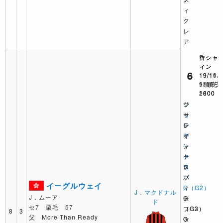
ィ
ク
レ
ア
香シャ
香シャ
香シャ
ィン
ィン
ィン
6
6
6
19/11/
19/11/
19/10/
9頭 芝
11頭 芝
11頭 芝
2000
1800
1600
ジ
サ
シ
ョ
サ
ャ
ッ
レ
テ
キ
デ
ィ
ー
ィ
ン
ク
ー
ト
ラ
ス
ロ
ブ
パ
フ
イーグルウェイ
C（G2）
ー
ィ
J．マクドナル
J．ムーア
G
ス
ー
ド
セ7 栗毛 57
フ
（G3）
（G2）
8
3
父 More Than Ready
ァ
G
G