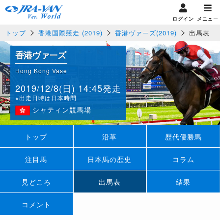
ログイン
メニュー
トップ
香港国際競走 (2019)
香港ヴァーズ(2019)
出馬表
香港ヴァーズ
Hong Kong Vase
2019/12/8(日) 14:45発走
※出走日時は日本時間
シャティン競馬場
トップ
沿革
歴代優勝馬
注目馬
日本馬の歴史
コラム
見どころ
出馬表
結果
コメント