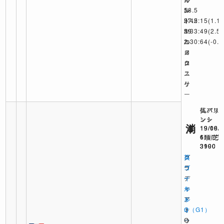
ン
ル
58.5
ド
57.5
2:42:15
(1.1)
59
2:33:49
マ
(2.5)
2:30:64
コ
ル
(-0.5
ロ
ミ
メ
ク
ュ
ロ
ス
ニ
リ
ケ
ー
仏パリ
仏パリ
英アス
ンシ
ンシ
ット
消
1
8
19/10/
19/09/
19/06/
6頭 芝
6頭 芝
11頭 芝
3100
3100
3990
ロ
グ
英
ワ
ラ
ゴ
イ
デ
ー
ヤ
ィ
ル
ル
ア
ド
オ
ト
C（G1）
ー
ゥ
O