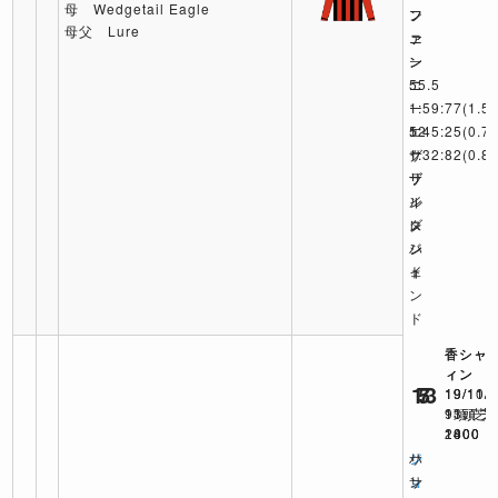
母 Wedgetail Eagle
ン
フ
フ
母父 Lure
ニ
ァ
ァ
ー
ン
ン
55.5
ニ
ニ
1:59:77
ー
ー
(1.5)
エ
1:45:25
52
(0.7)
グ
サ
1:32:82
(0.8)
ザ
ザ
ラ
ル
ン
イ
タ
レ
ズ
ン
ジ
ハ
ト
ェ
イ
ン
ド
香シャ
香シャ
香シャ
ィン
ィン
ィン
13
5
7
19/11/
19/11/
19/10/
9頭 芝
11頭 芝
13頭 芝
2000
1800
1400
ジ
サ
ハ
ョ
サ
ン