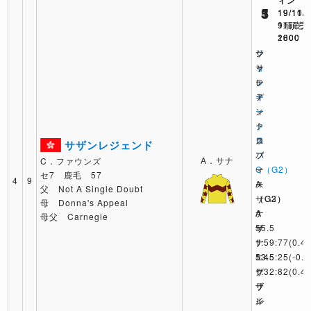
3
1
5
19/11/
19/11/
19/10/
9頭 芝
11頭 芝
11頭 芝
2000
1800
1600
ジ
サ
シ
ョ
サ
ャ
ッ
レ
テ
キ
デ
ィ
ー
ィ
ン
ク
ー
ト
ラ
ス
ロ
サザンレジェンド
ブ
パ
フ
A．サナ
C．ファウンズ
C（G2）
ー
ィ
セ7 鹿毛 57
4
9
A
ス
ー
父 Not A Single Doubt
サ
（G3）
（G2）
母 Donna's Appeal
ナ
A
A
母父 Carnegie
55.5
サ
サ
1:59:77
ナ
ナ
(0.4)
エ
1:45:25
53.5
(-0.1
グ
サ
1:32:82
(0.4)
ザ
ザ
ラ
ル
ン
イ