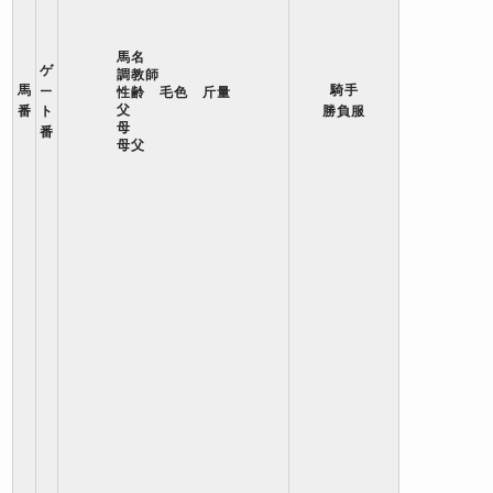
馬名
ゲ
調教師
馬
騎手
ー
性齢 毛色 斤量
父
番
ト
勝負服
母
番
母父