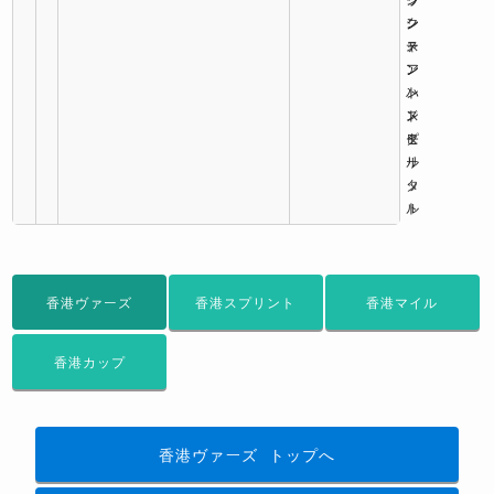
ク
シ
ン
ス
ャ
テ
ア
ン
ン
ン
ト
ハ
ド
ス
ン
モ
ピ
タ
ル
リ
ー
タ
ッ
ル
ト
香港ヴァーズ
香港スプリント
香港マイル
香港カップ
香港ヴァーズ
トップへ