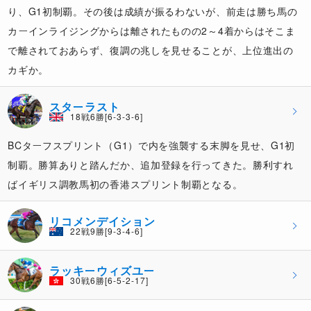
り、G1初制覇。その後は成績が振るわないが、前走は勝ち馬の
カーインライジングからは離されたものの2～4着からはそこま
で離されておあらず、復調の兆しを見せることが、上位進出の
カギか。
スターラスト
18戦6勝[6-3-3-6]
BCターフスプリント（G1）で内を強襲する末脚を見せ、G1初
制覇。勝算ありと踏んだか、追加登録を行ってきた。勝利すれ
ばイギリス調教馬初の香港スプリント制覇となる。
リコメンデイション
22戦9勝[9-3-4-6]
ラッキーウィズユー
30戦6勝[6-5-2-17]