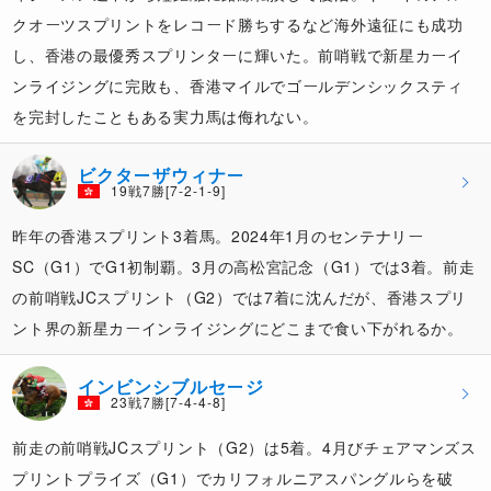
クオーツスプリントをレコード勝ちするなど海外遠征にも成功
し、香港の最優秀スプリンターに輝いた。前哨戦で新星カーイ
ンライジングに完敗も、香港マイルでゴールデンシックスティ
を完封したこともある実力馬は侮れない。
ビクターザウィナー
19戦7勝[7-2-1-9]
昨年の香港スプリント3着馬。2024年1月のセンテナリー
SC（G1）でG1初制覇。3月の高松宮記念（G1）では3着。前走
の前哨戦JCスプリント（G2）では7着に沈んだが、香港スプリ
ント界の新星カーインライジングにどこまで食い下がれるか。
インビンシブルセージ
23戦7勝[7-4-4-8]
前走の前哨戦JCスプリント（G2）は5着。4月びチェアマンズス
プリントプライズ（G1）でカリフォルニアスパングルらを破