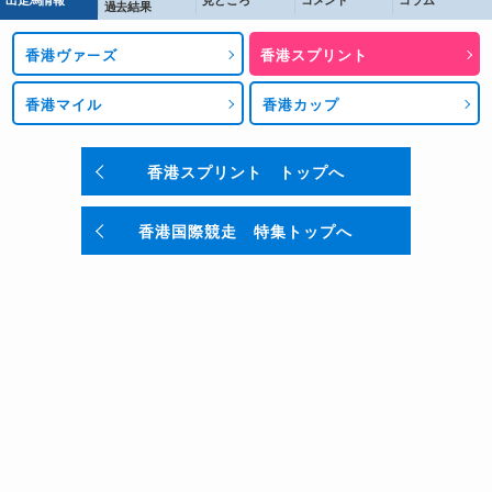
過去結果
香港ヴァーズ
香港スプリント
香港マイル
香港カップ
香港スプリント トップへ
香港国際競走 特集トップへ