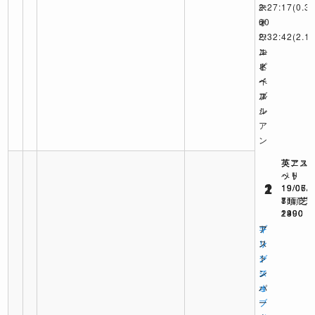
ー
2:27:17
ス
(0.3)
60
オ
ト
2:32:42
ー
ワ
(2.1)
エ
ル
ン
ネ
ド
ピ
イ
ペ
ー
ブ
ル
ス
ル
シ
ア
ン
英アス
英アス
英ニュ
ット
ット
ベリ
2
1
1
19/07/
19/06/
19/05/
11頭 芝
8頭 芝
7頭 芝
2390
1990
2400
キ
プ
ア
ン
リ
ス
グ
ン
ト
ジ
ス
ン
ョ
オ
パ
ー
ブ
ー