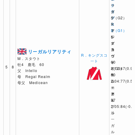
ー
ク
リ
ク
リ
ガ
S（G2）
プ
デ
R
ス
ィ
キ
S（G1）
ア
ン
K
ジ
グ
マ
ェ
ス
カ
ラ
リーガルリアリティ
R．キングスコ
コ
ヴ
ー
M．スタウト
ート
60
ォ
ド
牡4 鹿毛 60
5
8
2:12:47
イ
S(G3)
(0.9)
父 Intello
エ
60
R
母 Regal Realm
ラ
2:04:77
ム
(0.5)
母父 Medicean
ー
エ
ー
カ
ネ
ア
ム
イ
57
ブ
2:05:84
(-0.6
ル
リ
ー
ガ
ル