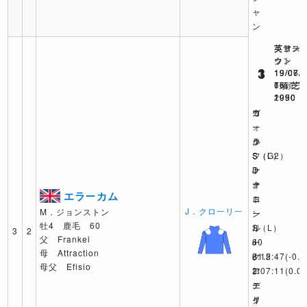
ャ
ン
英ヨー
英サン
英アス
ク
ウン
ット
1
1
3
19/07/
19/07/
19/06/
6頭 芝
7頭 芝
16頭 芝
2050
1990
1990
ヨ
ガ
ウ
ー
ー
ォ
ク
ラ
ル
S（G2）
S（L）
フ
D
J
ァ
オ
ク
ー
エラーカム
ニ
ロ
ト
J．クローリー
M．ジョンストン
ー
ー
ン
牡4 鹿毛 60
ル
リ
S（L）
3
2
父 Frankel
60
ー
J
母 Attraction
2:12:47
61.5
ク
(-0.5
母父 Efisio
ア
2:07:11
ロ
(0.0)
デ
エ
ー
イ
ク
リ