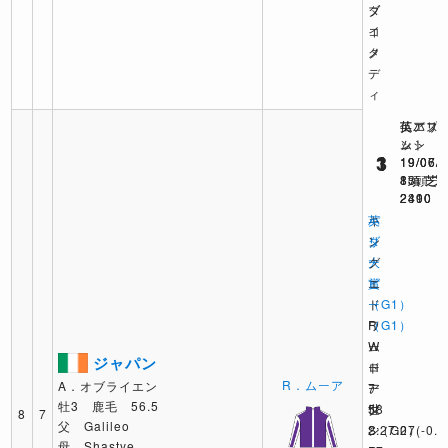
ブ
ダ
コ
イ
メ
ク
デ
ィ
仏パリ
英アス
英エプ
ンシ
ット
ム
1
1
3
19/07/
19/06/
19/06/
8頭 芝
8頭 芝
13頭 芝
2400
2390
2410
パ
キ
英
リ
ン
ダ
大
グ
ー
賞
エ
ビ
（G1）
ド
ー
R
ワ
（G1）
ム
ー
W
ジャパン
ー
ド
ロ
R．ムーア
A．オブライエン
ア
7
ー
牡3 鹿毛 56.5
58
世
ダ
8
7
父 Galileo
2:27:07
S（G2）
ン
(-0.1
母 Shastye