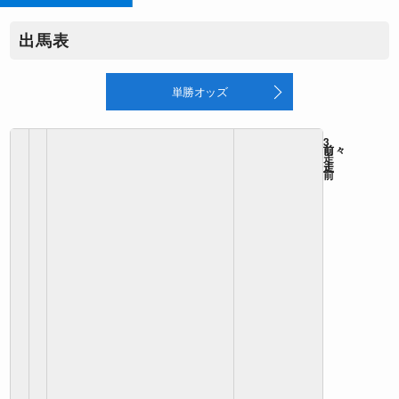
出馬表
単勝オッズ
3
前
前々
走
走
走
前