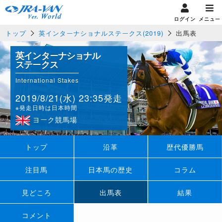
ログイン
メニュー
トップ
英インターナショナルステークス(2019)
出馬表
英インターナショナル
ステークス
International Stakes
2019/8/21(水) 23:35発走
※発走日時は日本時間
ヨーク競馬場
トップ
沿革
歴代優勝馬
注目馬
日本馬の歴史
コラム
見どころ
出馬表
結果
コメント