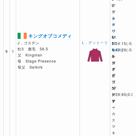
ェ
L
デ
ー
デ
ッ
ム
ッ
ト
ズ
ト
ー
パ
ー
リ
キングオブコメディ
レ
リ
61
L．デットーリ
J．ゴスデン
ス
57
1:34:15
(-0.1
牡3 鹿毛 56.5
S(G1)
1:40:29
キ
(-0.4
9
1
父 Kingman
A
キ
ン
母 Stage Presence
カ
ン
グ
母父 Selkirk
ー
グ
オ
ビ
オ
ブ
ー
ブ
コ
57
コ
メ
1:39:90
メ
デ
(0.0)
サ
デ
ィ
ー
ィ
カ
ス
マ
キ