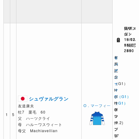
英アス
UAEメ
日中
ット
ダン
6
2
3
19/07/
19/03/
18/12/
11頭 芝
8頭 芝
16頭 芝
2390
2410
2500
キ
ド
有
ン
バ
馬
グ
イ
記
ジ
シ
念
ョ
ー
（G1）
ー
マ
H
ジ
C（G1）
ボ
シュヴァルグラン
（G1）
H
ウ
O．マーフィー
友道康夫
O
ボ
マ
牡7 栗毛 60
1
5
マ
ウ
ン
父 ハーツクライ
ー
マ
(0.2)
母 ハルーワスウィート
フ
ン
ブ
母父 Machiavellian
ィ
57
ラ