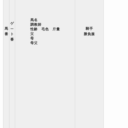
馬名
ゲ
調教師
馬
騎手
ー
性齢 毛色 斤量
父
番
ト
勝負服
母
番
母父