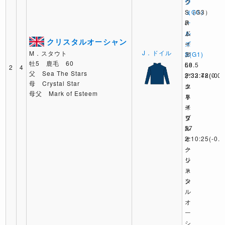
ジ
ウ
ク
（G1）
ェ
S（G3）
J
ー
R
ド
ル
ム
クリスタルオーシャン
イ
ズ
ー
J．ドイル
M．スタウト
ル
S(G1)
ア
牡5 鹿毛 60
60
L
58.5
2
4
父 Sea The Stars
2:32:42
デ
2:33:78
(0.0)
(-0.3
母 Crystal Star
エ
ッ
ク
母父 Mark of Esteem
ネ
ト
リ
イ
ー
ス
ブ
リ
タ
ル
57
ル
2:10:25
オ
(-0.2
ク
ー
リ
シ
ス
ャ
タ
ン
ル
オ
ー
シ