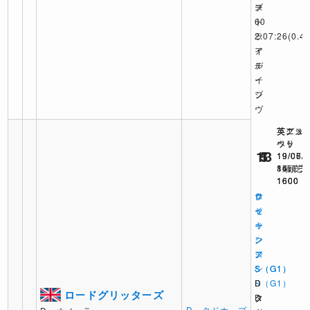
ブ
ス
ー
ト
60
ラ
2:07:26
(0.4)
イ
ア
ル
デ
ー
イ
シ
ブ
ヴ
英グッ
英アス
英ニュ
ウッ
ット
ベリ
13
5
1
19/07/
19/06/
19/05/
8頭 芝
16頭 芝
14頭 芝
1600
1600
1600
サ
ク
ロ
セ
イ
ッ
ッ
ー
キ
ク
ン
ン
ス
ア
ジ
S（G1）
ン
S（G1）
D
S（G1）
D
ロードグリッターズ
タ
D
タ
D．タドホープ