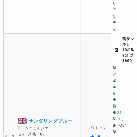
リ
ア
リ
テ
ィ
仏サン
英グッ
英サン
ルー
ウッ
ウン
7
3
7
19/06/
19/05/
19/04/
7頭 芝
8頭 芝
7頭 芝
2400
1980
1990
サ
英
ゴ
ン
フ
ー
ク
ェ
ド
ル
ス
ン
ー
テ
リ
大
ィ
チ
賞
バ
ャ
（G1）
ル
ー
S
S（L）
ズ
サンダリングブルー
レ
S
S（G3）
J．ワトソン
D．ムニュイジエ
ヴ
レ
A
セ6 芦毛 60
6
3