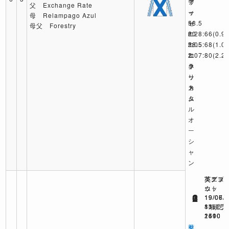
ィ
ヴ
ア
父 Exchange Rate
ー
ィ
ッ
母 Relampago Azul
58.5
ー
ゼ
母父 Forestry
2:28:66
60
ニ
(0.9)
コ
2:05:68
58.5
(1.0)
ロ
エ
2:07:80
(2.2)
ネ
ラ
ク
ッ
ー
リ
ト
カ
ス
ム
タ
ル
オ
ー
シ
ャ
ン
英グッ
英アス
英エプ
ウッ
ット
ム
2
1
6
19/07/
19/06/
19/06/
8頭 芝
11頭 芝
13頭 芝
1600
1590
2410
サ
セ
英