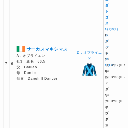
セ
ン
ダ
ッ
ト
ー
ク
ジ
ビ
ス
ェ
ー
S（G1）
ー
（G1）
R
ム
L
ム
ズ
デ
ー
パ
ッ
サーカスマキシマス
D．オブライエ
ア
レ
ト
A．オブライエン
ン
57
ス
ー
牡3 鹿毛 56.5
7
6
1:38:57
S(G1)
リ
(0.1)
父 Galileo
ト
R
57
母 Duntle
ゥ
ム
2:33:38
(0.9)
母父 Danehill Dancer
ー
ー
ア
ダ
ア
ン
ー
57
ソ
ン
1:39:90
ニ
(0.0)
ホ
キ
ー
ッ
ン
ヴ
ト
グ
ァ
オ
ン