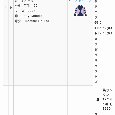
D．オメーラ
ド
タ
ド
セ6 芦毛 60
ホ
ド
ホ
4
9
父 Whipper
ー
ホ
ー
母 Lady Glitters
プ
ー
プ
母父 Homme De Loi
60.5
プ
57
1:38:57
57
1:35:80
(0.5)
(3.5)
ト
1:37:40
ム
(0.0)
ゥ
ロ
ス
ー
ー
タ
ダ
ド
シ
ー
グ
ュ
ン
リ
リ
ホ
ッ
ー
ッ
タ
ト
ー
ズ
英ヨー
英サン
英サン
ク
ウン
ウン
4
3
1
19/07/
19/07/
19/05/
6頭 芝
8頭 芝
6頭 芝
2050
1990
1990
ヨ
エ
ブ