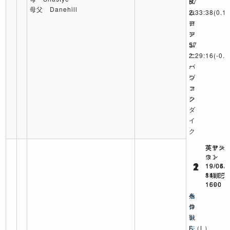
ス
R
57
母父 Danehill
ラ
ム
2:33:38
(0.1)
ロ
ー
ア
ー
ア
ン
ム
57
ソ
2:29:16
ニ
(-0.8
バ
ー
ン
ヴ
コ
ァ
ク
ン
ダ
イ
ク
英アス
英サン
英ヤー
ット
ウン
ス
2
1
1
19/06/
19/05/
19/04/
11頭 芝
8頭 芝
14頭 芝
1590
1600
1600
セ
ヘ
条
ン
ロ
件
ト
ン
戦
ジ
S（L）
L