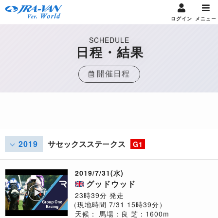
ログイン
メニュー
SCHEDULE
日程・結果
開催日程
2019
サセックスステークス
G1
2019/7/31(水)
グッドウッド
23時39分 発走
（現地時間 7/31 15時39分）
天候：
馬場：良
芝：1600m