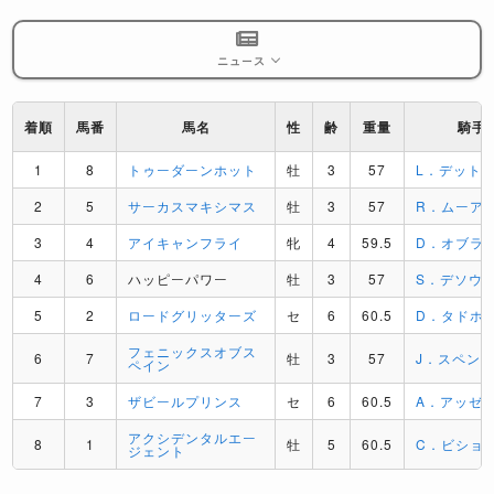
ニュース
着順
馬番
馬名
性
齢
重量
騎手
1
8
トゥーダーンホット
牡
3
57
L．デット
2
5
サーカスマキシマス
牡
3
57
R．ムーア
3
4
アイキャンフライ
牝
4
59.5
D．オブラ
4
6
ハッピーパワー
牡
3
57
S．デソウ
5
2
ロードグリッターズ
セ
6
60.5
D．タドホ
フェニックスオブス
6
7
牡
3
57
J．スペン
ペイン
7
3
ザビールプリンス
セ
6
60.5
A．アッゼ
アクシデンタルエー
8
1
牡
5
60.5
C．ビショ
ジェント