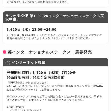
※ひかりTV、auひかりでは無料放送を行いません。
ラジオNIKKEI第1「2025インターナショナルステークス実
況中継」
8月20日（水）23:00〜24:00
※「ラジコ（radiko.jp）」を利用すると、パソコン・スマートフォンでラジオ
競馬中継を聴くことができます（ラジオNIKKEI は全国で聴取可能）。
英インターナショナルステークス 馬券発売
(1) インターネット投票
発売開始時刻：8月20日（水曜）7時00分
発売締切時刻：発走予定時刻2分前
「即PAT会員」が対象となります。
※A-PAT・JRAダイレクト・プッシュホン投票・競馬場やウインズ等（UMACA
およびUMACAスマート）では発売しません。
銀行のメンテナンスのため以下の時間は入金・出金が一切できません。馬券を
購入される方は、必ずメンテナンス時間外に入金してください。
■PayPay銀行
メンテナンスは行いません