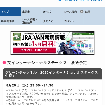
トップ
出馬表
オッズ
レース傾向
結果
レース概要・
出走馬情報
見どころ
コメント
過去結果
英インターナショナルステークス 放送予定
グリーンチャンネル「2025インターナショナルステークス
中継」
8月20日（水）23:00〜24:30
※スカパー！ (BS) 、スカパー！プレミアムサービス (CS) 、 スカパー！プレ
ミアムサービス光、J:COM、eo光テレビで無料放送、グリーンチャンネルWeb
で無料配信となります。
※その他、ケーブルテレビ局における無料放送については、ご加入のケーブルテ
レビ局までお問い合わせ下さい。