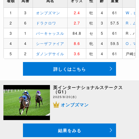
着順
馬番
馬名
オッズ
性
齢
重量
1
3
オンブズマン
2.4
牡
4
61
W．ビ
2
6
ドラクロワ
2.7
牡
3
57.5
R．ム
3
1
バーキャッスル
84.8
セ
5
61
R．ハ
4
4
シーザファイア
8.6
牝
4
59.5
O．マ
5
2
ダノンデサイル
3.6
牡
4
61
戸崎圭
詳しくはこちら
英インターナショナルステークス
（G1）
2025/8/20(水)
オンブズマン
結果をみる