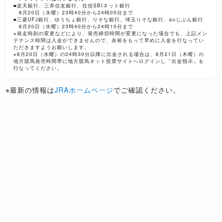
■楽天銀行、三井住友銀行、住信SBIネット銀行
8月20日（水曜）23時40分から24時05分まで
■三菱UFJ銀行、ゆうちょ銀行、りそな銀行、埼玉りそな銀行、auじぶん銀行
8月20日（水曜）23時40分から24時10分まで
※発走時刻の変更などにより、発売締切時間が変更になった場合でも、上記メン
テナンス時間は入金ができませんので、余裕をもって早めに入金を行なってい
ただきますようお願いします。
※8月20日（水曜）の24時30分以降に出金される場合は、8月21日（木曜）の
地方競馬発売時間帯に地方競馬ネット投票サイトへログインし「出金指示」を
行なってください。
※最新の情報は
JRAホームページ
でご確認ください。