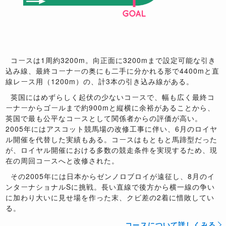
コースは1周約3200m。向正面に3200mまで設定可能な引き
込み線、最終コーナーの奥にも二手に分かれる形で4400mと直
線レース用（1200m）の、計3本の引き込み線がある。
英国にはめずらしく起伏の少ないコースで、幅も広く最終コ
ーナーからゴールまで約900mと縦横に余裕があることから、
英国で最も公平なコースとして関係者からの評価が高い。
2005年にはアスコット競馬場の改修工事に伴い、6月のロイヤ
ル開催を代替した実績もある。コースはもともと馬蹄型だった
が、ロイヤル開催における多数の競走条件を実現するため、現
在の周回コースへと改修された。
その2005年には日本からゼンノロブロイが遠征し、8月のイ
ンターナショナルSに挑戦。長い直線で後方から横一線の争い
に加わり大いに見せ場を作った末、クビ差の2着に惜敗してい
る。
コースについて詳しくみる