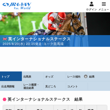
ログイン
メニュー
英インターナショナルステークス
2025/8/20(水) 23:35発走 ヨーク競馬場
トップ
出馬表
オッズ
レース傾向
結果
レース概要・
出走馬情報
見どころ
コメント
過去結果
英インターナショナルステークス 結果