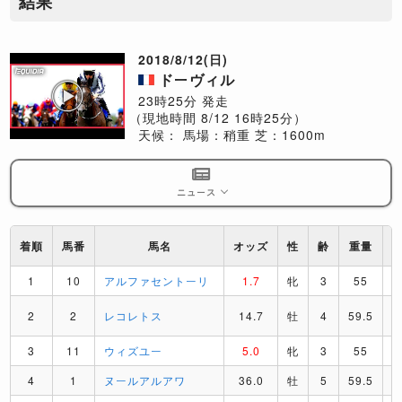
結果
2018/8/12(日)
ドーヴィル
23時25分 発走
（現地時間 8/12 16時25分）
天候：
馬場：稍重
芝：1600m
ニュース
着順
馬番
馬名
オッズ
性
齢
重量
1
10
アルファセントーリ
1.7
牝
3
55
2
2
レコレトス
14.7
牡
4
59.5
3
11
ウィズユー
5.0
牝
3
55
4
1
ヌールアルアワ
36.0
牡
5
59.5