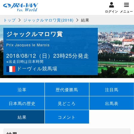
ログイン
メニュー
トップ
ジャックルマロワ賞(2018)
結果
ジャックルマロワ賞
Prix Jacques le Marois
2018/08/12（日）23時25分発走
※出走日時は日本時間
ドーヴィル競馬場
沿革
歴代優勝馬
注目馬
日本馬の歴史
見どころ
出馬表
結果
コメント