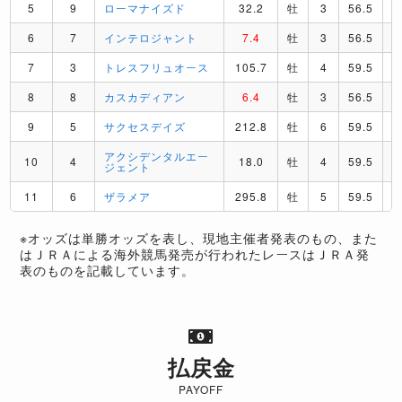
5
9
ローマナイズド
32.2
牡
3
56.5
6
7
インテロジャント
7.4
牡
3
56.5
7
3
トレスフリュオース
105.7
牡
4
59.5
8
8
カスカディアン
6.4
牡
3
56.5
9
5
サクセスデイズ
212.8
牡
6
59.5
アクシデンタルエー
10
4
18.0
牡
4
59.5
ジェント
11
6
ザラメア
295.8
牡
5
59.5
※オッズは単勝オッズを表し、現地主催者発表のもの、また
はＪＲＡによる海外競馬発売が行われたレースはＪＲＡ発
表のものを記載しています。
払戻金
PAYOFF