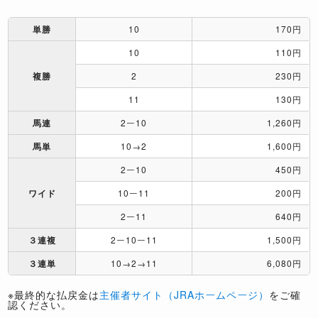
単勝
10
170円
10
110円
複勝
2
230円
11
130円
馬連
2ー10
1,260円
馬単
10→2
1,600円
2ー10
450円
ワイド
10ー11
200円
2ー11
640円
３連複
2ー10ー11
1,500円
３連単
10→2→11
6,080円
※最終的な払戻金は
主催者サイト（JRAホームページ）
をご確
認ください。