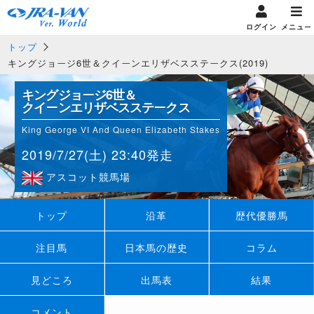
ログイン
メニュー
トップ
キングジョージ6世＆クイーンエリザベスステークス(2019)
キングジョージ6世＆
クイーンエリザベスステークス
King George VI And Queen Elizabeth Stakes
2019/7/27(土) 23:40発走
アスコット競馬場
トップ
沿革
歴代優勝馬
注目馬
日本馬の歴史
コラム
見どころ
出馬表
結果
コメント