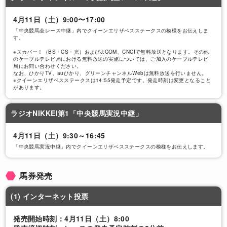
​豪G1挑戦のダノンプレミアム、レーティン
グトップタイ
4月11日（土）9:00〜17:00
「中央競馬全レース中継」内でクイーンエリザベスステークスの模様をお伝えしま
す。
※スカパー！（BS・CS・光）およびJ:COM、CNCIで無料放送となります。その他
のケーブルテレビ局における無料放送の実施については、ご加入のケーブルテレビ
局にお問い合わせください。
なお、ひかりTV、auひかり、グリーンチャンネルWebは無料放送を行いません。
※クイーンエリザベスステークスは14:55発走予定です。発走時刻は変更となること
04/08
があります。
ダノンプレミアムに帯同の猿橋助手「精神的
ラジオNIKKEI第1「中央競馬実況中継」
に落ち着いていて良い状態をキープ」
4月11日（土）9:30～16:45
04/07
「中央競馬実況中継」内でクイーンエリザベスステークスの模様をお伝えします。
馬券発売
(1) インターネット投票
04/06
発売開始時刻：4月11日（土）8:00
ランドウィック競馬場紹介