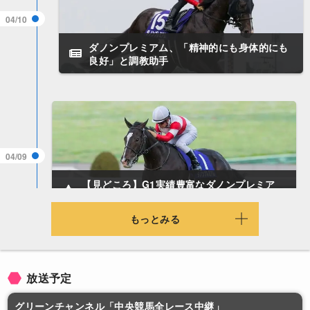
04/10
ダノンプレミアム、「精神的にも身体的にも
良好」と調教助手
04/09
【見どころ】G1実績豊富なダノンプレミア
ム、初海外でも勝機は十分！
もっとみる
放送予定
04/09
グリーンチャンネル「中央競馬全レース中継」