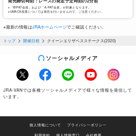
発売締切時刻：レースの発走予定時刻の2分前
※「即PAT会員」および「A-PAT会員」が対象となります。
※UMACA投票については発売を行いませんので、ご注意ください。
※最新の情報は
JRAホームページ
でご確認ください。
04/04
トップ
開催日程
クイーンエリザベスステークス(2020)
​ダノンプレミアム参戦の豪G1、JRAが出走
ソーシャルメディア
見込み馬を発表
04/03
Twitter
Facebook
LINE
Youtube
Instagram
JRA-VANでは各種ソーシャルメディアで様々な情報を発信して
います。
04/03
クイーンエリザベスSの馬券発売が決定、ダ
個人情報について
プライバシーポリシー
ノンプレミアム参戦予定
利用規約
個人情報窓口
会社概要