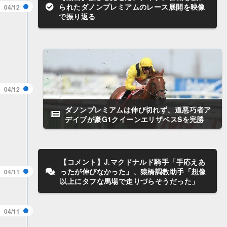
られたダノンプレミアムのレース展開を映像
04/12
で振り返る
04/12
ダノンプレミアムは伸び切れず、道悪巧者ア
デイブが豪G1クイーンエリザベスSを完勝
【コメント】J.マクドナルド騎手「手応えあ
ったが伸びなかった」、猿橋調教助手「想像
04/11
以上にタフな馬場で走りづらそうだった」
04/11