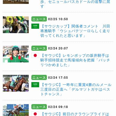
歩、セニョールバスカドールの追撃に屈
す
ニュース
02/25 10:50
【サウジカップ】関係者コメント 川田
将雅騎手「ウシュバテソーロらしく走り
切ってくれたと思います」
ニュース
02/24 20:07
【サウジC】レモンポップの坂井騎手は
騎手招待競走で馬場傾向を把握「バッチ
リつかめました」
ニュース
02/24 17:55
【サウジC】一昨年に重賞4勝のルメール
三度目の正直へ「デルマソトガケはベス
トチャンス」
ニュース
02/24 09:18
【サウジC】前日のクラウンプライドは