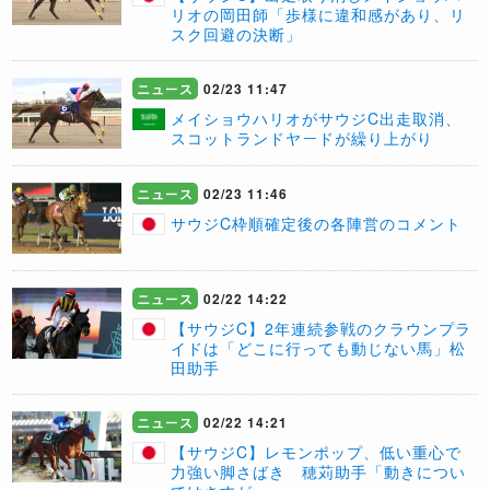
リオの岡田師「歩様に違和感があり、リ
スク回避の決断」
ニュース
02/23 11:47
メイショウハリオがサウジC出走取消、
スコットランドヤードが繰り上がり
ニュース
02/23 11:46
サウジC枠順確定後の各陣営のコメント
ニュース
02/22 14:22
【サウジC】2年連続参戦のクラウンプラ
イドは「どこに行っても動じない馬」松
田助手
ニュース
02/22 14:21
【サウジC】レモンポップ、低い重心で
力強い脚さばき 穂苅助手「動きについ