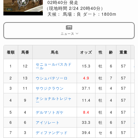
02時40分 発走
（現地時間 2/24 20時40分）
天候：
馬場：良
ダート：1800m
ニュース
着順
馬番
馬名
オッズ
性
齢
重量
セニョールバスカド
1
12
15.3
牡
6
57
J
ール
2
13
ウシュバテソーロ
4.9
牡
7
57
3
11
サウジクラウン
37.1
牡
4
57
F
ナショナルトレジャ
4
9
11.4
牡
4
57
F
ー
5
4
デルマソトガケ
8.4
牡
4
57
C
6
6
アイソレート
33.3
牡
6
57
J
7
3
ディファンデッド
39.4
セ
6
57
L