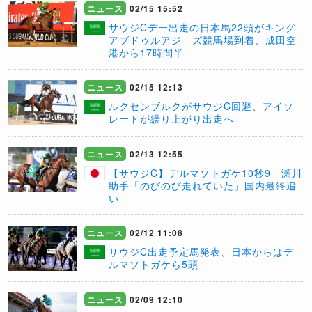
ニュース
02/15 15:52
サウジCデー出走の日本馬22頭がキング
アブドゥルアジーズ競馬場到着、成田空
港から17時間半
ニュース
02/15 12:13
ルクセンブルクがサウジC回避、アイソ
レートが繰り上がり出走へ
ニュース
02/13 12:55
【サウジC】デルマソトガケ10秒9 瀬川
助手「のびのび走れていた」国内最終追
い
ニュース
02/12 11:08
サウジC出走予定馬発表、日本からはデ
ルマソトガケら5頭
ニュース
02/09 12:10