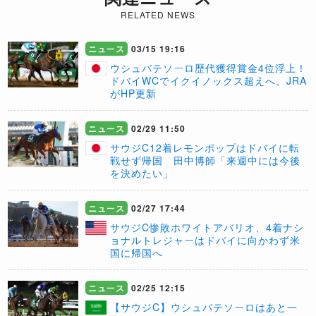
RELATED NEWS
ニュース
03/15 19:16
ウシュバテソーロ歴代獲得賞金4位浮上！
ドバイWCでイクイノックス超えへ、JRA
がHP更新
ニュース
02/29 11:50
サウジC12着レモンポップはドバイに転
戦せず帰国 田中博師「来週中には今後
を決めたい」
ニュース
02/27 17:44
サウジC惨敗ホワイトアバリオ、4着ナシ
ョナルトレジャーはドバイに向かわず米
国に帰国へ
ニュース
02/25 12:15
【サウジC】ウシュバテソーロはあと一