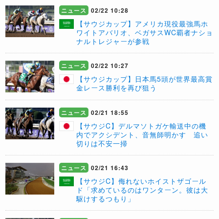
ニュース
02/22 10:28
【サウジカップ】アメリカ現役最強馬ホ
ワイトアバリオ、ベガサスWC覇者ナショ
ナルトレジャーが参戦
ニュース
02/22 10:27
【サウジカップ】日本馬5頭が世界最高賞
金レース勝利を再び狙う
ニュース
02/21 18:55
【サウジC】デルマソトガケ輸送中の機
内でアクシデント、音無師明かす 追い
切りは不安一掃
ニュース
02/21 16:43
【サウジC】侮れないホイストザゴール
ド「求めているのはワンターン。彼は大
駆けするつもり」