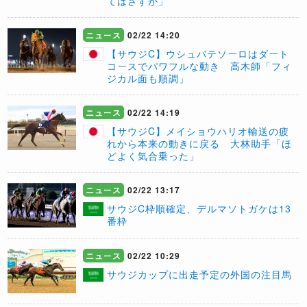
てはさすが」
ニュース
02/22 14:20
【サウジC】ウシュバテソーロはダート
コースでパワフルな動き 高木師「フィ
ジカル面も順調」
ニュース
02/22 14:19
【サウジC】メイショウハリオ輸送の疲
れから本来の動きに戻る 大林助手「ほ
どよく気合乗った」
ニュース
02/22 13:17
サウジC枠順確定、デルマソトガケは13
番枠
ニュース
02/22 10:29
サウジカップに出走予定の外国の注目馬