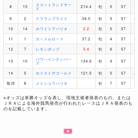
スコットランドヤー
8
15
214.4
牡
5
57
L
ド
9
2
クラウンプライド
39.0
牡
5
57
J
10
14
ホワイトアバリオ
2.2
牡
5
57
I
11
1
カーメルロード
37.2
牡
4
57
C
12
7
レモンポップ
5.4
牡
6
57
パワーインナンバー
A
13
10
134.6
牡
4
57
ズ
14
5
ホイストザゴールド
121.5
牡
5
57
J
取消
8
メイショウハリオ
牡
7
57
※オッズは単勝オッズを表し、現地主催者発表のもの、または
ＪＲＡによる海外競馬発売が行われたレースはＪＲＡ発表のも
のを記載しています。