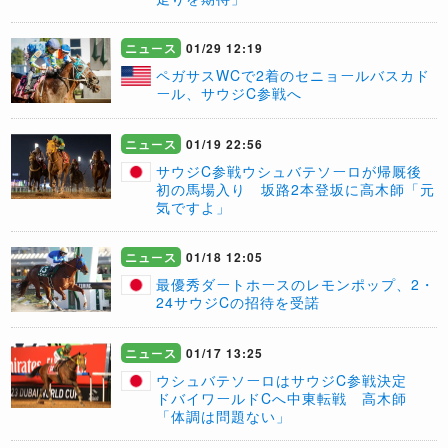
ニュース
01/29 12:19
ペガサスWCで2着のセニョールバスカド
ール、サウジC参戦へ
ニュース
01/19 22:56
サウジC参戦ウシュバテソーロが帰厩後
初の馬場入り 坂路2本登坂に高木師「元
気ですよ」
ニュース
01/18 12:05
最優秀ダートホースのレモンポップ、2・
24サウジCの招待を受諾
ニュース
01/17 13:25
ウシュバテソーロはサウジC参戦決定
ドバイワールドCへ中東転戦 高木師
「体調は問題ない」