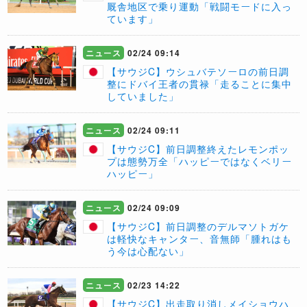
厩舎地区で乗り運動「戦闘モードに入っ
ています」
ニュース
02/24 09:14
【サウジC】ウシュバテソーロの前日調
整にドバイ王者の貫禄「走ることに集中
していました」
ニュース
02/24 09:11
【サウジC】前日調整終えたレモンポッ
プは態勢万全「ハッピーではなくベリー
ハッピー」
ニュース
02/24 09:09
【サウジC】前日調整のデルマソトガケ
は軽快なキャンター、音無師「腫れはも
う今は心配ない」
ニュース
02/23 14:22
【サウジC】出走取り消しメイショウハ