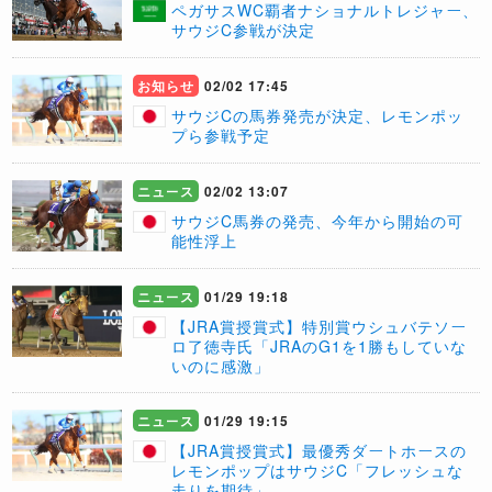
ペガサスWC覇者ナショナルトレジャー、
サウジC参戦が決定
お知らせ
02/02 17:45
サウジCの馬券発売が決定、レモンポッ
プら参戦予定
ニュース
02/02 13:07
サウジC馬券の発売、今年から開始の可
能性浮上
ニュース
01/29 19:18
【JRA賞授賞式】特別賞ウシュバテソー
ロ了徳寺氏「JRAのG1を1勝もしていな
いのに感激」
ニュース
01/29 19:15
【JRA賞授賞式】最優秀ダートホースの
レモンポップはサウジC「フレッシュな
走りを期待」