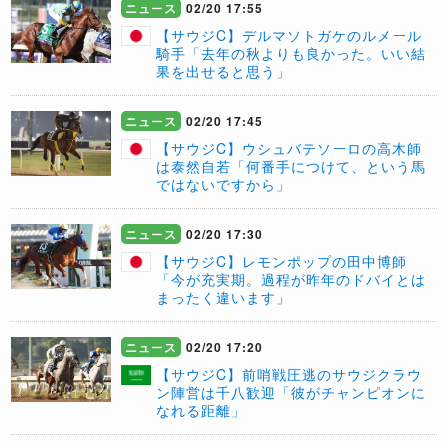
ニュース
02/20 17:55
【サウジC】デルマソトガケのルメール
騎手「去年の秋よりも良かった。いい結
果を出せると思う」
ニュース
02/20 17:45
【サウジC】ウシュバテソーロの高木師
は泰然自若「何番手につけて、という馬
ではないですから」
ニュース
02/20 17:30
【サウジC】レモンポップの田中博師
「今が充実期。過程が昨年のドバイとは
まったく違います」
ニュース
02/20 17:20
【サウジC】前哨戦圧逃のサウジクラウ
ン陣営は千八歓迎「彼がチャンピオンに
なれる距離」