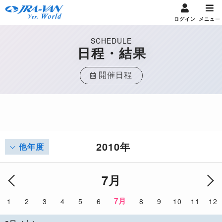
ログイン
メニュー
SCHEDULE
日程・結果
開催日程
2010年
他年度
7月
7月
1
2
3
4
5
6
8
9
10
11
12