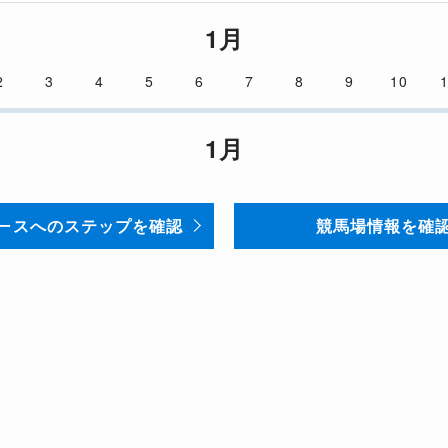
1月
2
3
4
5
6
7
8
9
10
1月
ースへのステップを確認
競馬場情報を確