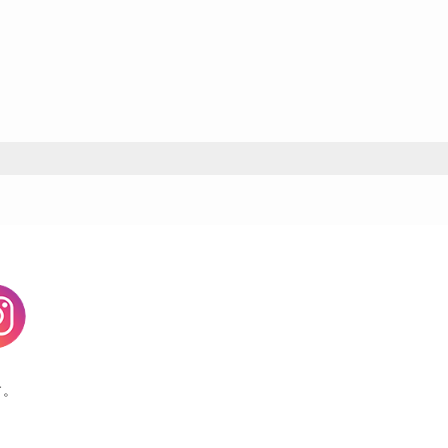
agram
す。