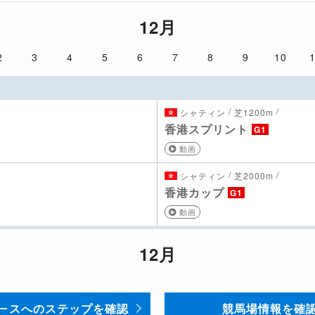
12月
2
3
4
5
6
7
8
9
10
/
/
シャティン
芝1200m
香港スプリント
G1
動画
/
/
シャティン
芝2000m
香港カップ
G1
動画
12月
ースへのステップを確認
競馬場情報を確