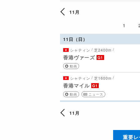
11月
1
11日（日）
/
/
シャティン
芝2400m
香港ヴァーズ
G1
動画
/
/
シャティン
芝1600m
香港マイル
G1
動画
ニュース
11月
重要レ