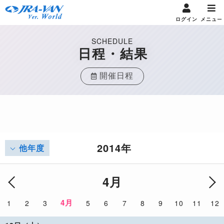
ログイン
メニュー
SCHEDULE
日程・結果
開催日程
2014年
他年度
4月
4月
1
2
3
5
6
7
8
9
10
11
12