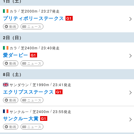
1日（土）
/
/
カラ
芝2000m
23:27発走
プリティポリーステークス
G1
動画
ニュース
2日（日）
/
/
カラ
芝2400m
23:40発走
愛ダービー
G1
動画
ニュース
8日（土）
/
/
サンダウン
芝1990m
23:41発走
エクリプスステークス
G1
動画
ニュース
/
/
サンクルー
芝2400m
23:55発走
サンクルー大賞
G1
動画
ニュース