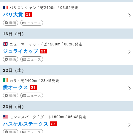
/
/
パリロンシャン
芝2400m
03:52発走
パリ大賞
G1
動画
ニュース
16日（日）
/
/
ニューマーケット
芝1200m
00:35発走
ジュライカップ
G1
動画
ニュース
22日（土）
/
/
カラ
芝2400m
23:45発走
愛オークス
G1
動画
ニュース
23日（日）
/
/
モンマスパーク
ダート1800m
06:48発走
ハスケルステークス
G1
動画
ニュース