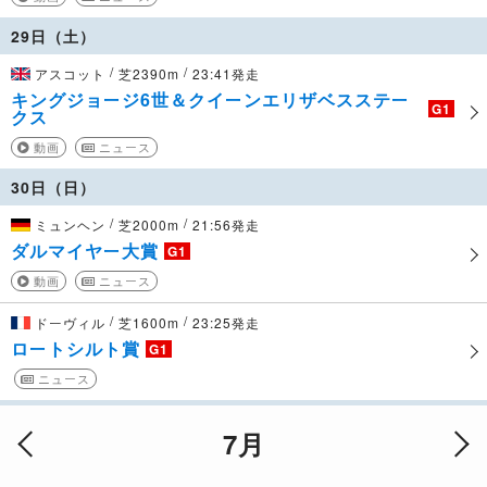
29日（土）
/
/
アスコット
芝2390m
23:41発走
キングジョージ6世＆クイーンエリザベスステー
G1
クス
動画
ニュース
30日（日）
/
/
ミュンヘン
芝2000m
21:56発走
ダルマイヤー大賞
G1
動画
ニュース
/
/
ドーヴィル
芝1600m
23:25発走
ロートシルト賞
G1
ニュース
7月