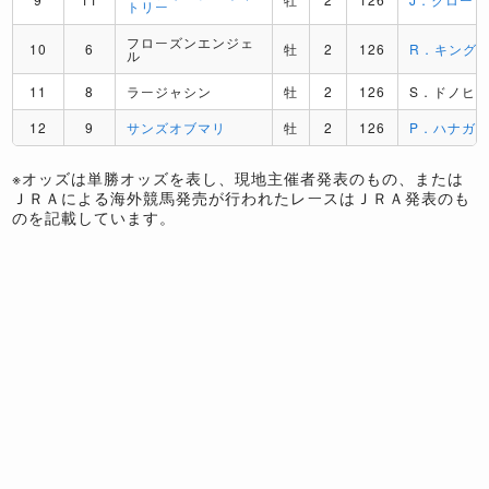
トリー
フローズンエンジェ
10
6
牡
2
126
R．キング
ル
11
8
ラージャシン
牡
2
126
S．ドノヒ
12
9
サンズオブマリ
牡
2
126
P．ハナガ
※オッズは単勝オッズを表し、現地主催者発表のもの、または
ＪＲＡによる海外競馬発売が行われたレースはＪＲＡ発表のも
のを記載しています。