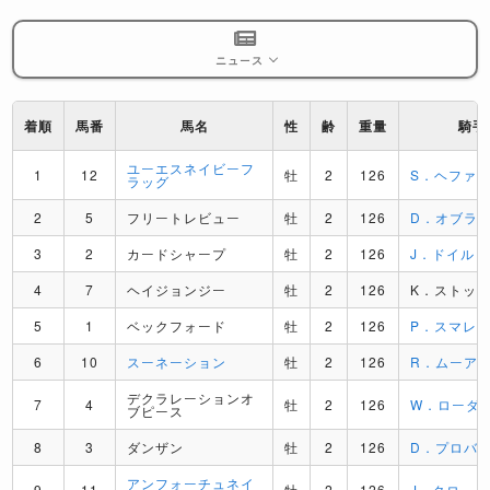
ニュース
着順
馬番
馬名
性
齢
重量
騎手
ユーエスネイビーフ
1
12
牡
2
126
S．ヘファ
ラッグ
2
5
フリートレビュー
牡
2
126
D．オブラ
3
2
カードシャープ
牡
2
126
J．ドイル
4
7
ヘイジョンジー
牡
2
126
K．ストッ
5
1
ベックフォード
牡
2
126
P．スマレ
6
10
スーネーション
牡
2
126
R．ムーア
デクラレーションオ
7
4
牡
2
126
W．ローダ
ブピース
8
3
ダンザン
牡
2
126
D．プロバ
アンフォーチュネイ
9
11
牡
2
126
J．クロー