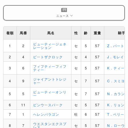
ニュース
着順
馬番
馬名
性
齢
重量
騎手
ビューティージェネ
1
2
セ
5
57
Z．パート
レーション
2
4
ビートザクロック
セ
4
57
J．モレイラ
フィフティーフィフ
3
6
セ
5
57
K．ティー
ティー
ジャイアントトレジ
4
9
セ
7
57
C．スミヨ
ャー
ビューティーオンリ
5
5
セ
7
57
N．カラン
ー
6
11
ピンウースパーク
セ
5
57
K．リョン
7
1
ヘレンパラゴン
牡
6
57
T．ベリー
ウエスタンエクスプ
8
7
セ
5
57
N．ローウ
レス