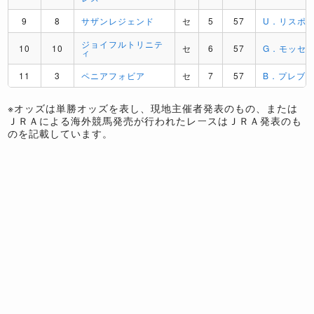
9
8
サザンレジェンド
セ
5
57
U．リスポ
ジョイフルトリニテ
10
10
セ
6
57
G．モッセ
ィ
11
3
ペニアフォビア
セ
7
57
B．プレブ
※オッズは単勝オッズを表し、現地主催者発表のもの、または
ＪＲＡによる海外競馬発売が行われたレースはＪＲＡ発表のも
のを記載しています。