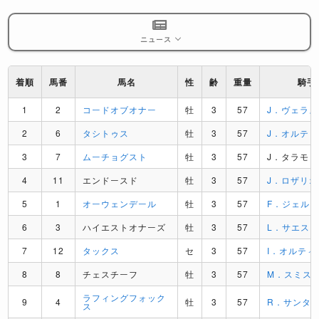
ニュース
着順
馬番
馬名
性
齢
重量
騎手
1
2
コードオブオナー
牡
3
57
J．ヴェラ
2
6
タシトゥス
牡
3
57
J．オルテ
3
7
ムーチョグスト
牡
3
57
J．タラモ
4
11
エンドースド
牡
3
57
J．ロザリオ
5
1
オーウェンデール
牡
3
57
F．ジェル
6
3
ハイエストオナーズ
牡
3
57
L．サエス
7
12
タックス
セ
3
57
I．オルティス
8
8
チェスチーフ
牡
3
57
M．スミス
ラフィングフォック
9
4
牡
3
57
R．サンタナJ
ス