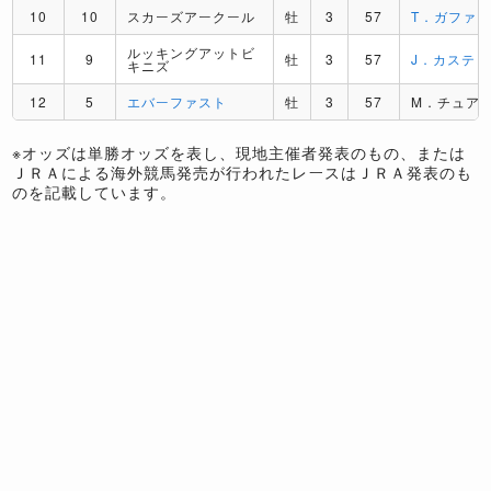
10
10
スカーズアークール
牡
3
57
T．ガファ
ルッキングアットビ
11
9
牡
3
57
J．カステ
キニズ
12
5
エバーファスト
牡
3
57
M．チュア
※オッズは単勝オッズを表し、現地主催者発表のもの、または
ＪＲＡによる海外競馬発売が行われたレースはＪＲＡ発表のも
のを記載しています。