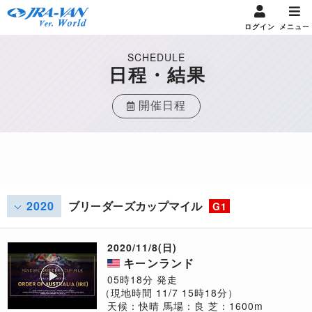
ログイン
メニュー
SCHEDULE
日程・結果
開催日程
2020
ブリーダーズカップマイル
G1
2020/11/8(日)
キーンランド
05時18分 発走
（現地時間 11/7 15時18分）
天候：快晴
馬場：良
芝：1600m