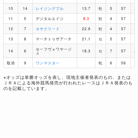
10
14
レイジングブル
13.7
牡
5
57
J
11
5
デジタルエイジ
8.3
牡
4
57
J
12
7
カサクリード
22.9
牡
4
57
J
13
8
マーチトゥザアーチ
21.1
セ
5
57
T
セーフヴォワヤージ
14
6
18.3
セ
7
57
J
ュ
取消
9
ワンマスター
牝
6
56
※オッズは単勝オッズを表し、現地主催者発表のもの、または
ＪＲＡによる海外競馬発売が行われたレースはＪＲＡ発表のも
のを記載しています。