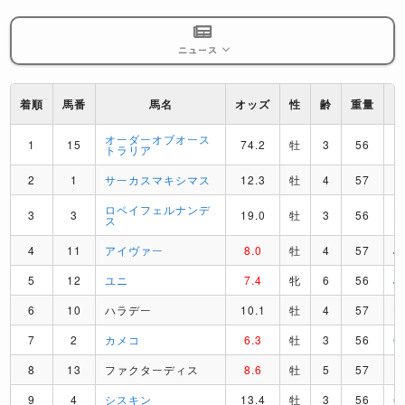
ニュース
着順
馬番
馬名
オッズ
性
齢
重量
オーダーオブオース
1
15
74.2
牡
3
56
P
トラリア
2
1
サーカスマキシマス
12.3
牡
4
57
R
ロペイフェルナンデ
3
3
19.0
牡
3
56
L
ス
4
11
アイヴァー
8.0
牡
4
57
J
5
12
ユニ
7.4
牝
6
56
J
6
10
ハラデー
10.1
牡
4
57
L
7
2
カメコ
6.3
牡
3
56
O
8
13
ファクターディス
8.6
牡
5
57
F
9
4
シスキン
13.4
牡
3
56
C