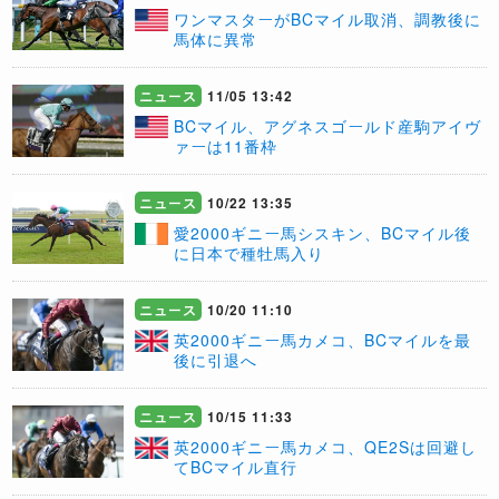
ワンマスターがBCマイル取消、調教後に
馬体に異常
ニュース
11/05 13:42
BCマイル、アグネスゴールド産駒アイヴ
ァーは11番枠
ニュース
10/22 13:35
愛2000ギニー馬シスキン、BCマイル後
に日本で種牡馬入り
ニュース
10/20 11:10
​英2000ギニー馬カメコ、BCマイルを最
後に引退へ
ニュース
10/15 11:33
英2000ギニー馬カメコ、QE2Sは回避し
てBCマイル直行