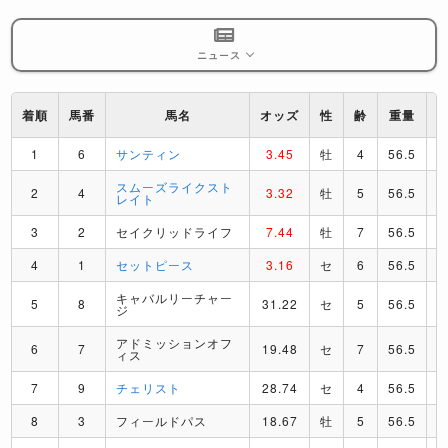
ニュース
着順
馬番
馬名
オッズ
性
齢
重量
1
6
サンティン
3.45
牡
4
56.5
スムーズライクスト
2
4
3.32
牡
5
56.5
レイト
3
2
セイクリッドライフ
7.44
牡
7
56.5
4
1
セットピース
3.16
セ
6
56.5
キャバルリーチャー
5
8
31.22
セ
5
56.5
ジ
アドミッションオフ
6
7
19.48
セ
7
56.5
B
ィス
7
9
チェリスト
28.74
セ
4
56.5
8
3
フィールドパス
18.67
牡
5
56.5