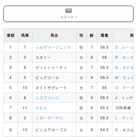
ニュース
着順
馬番
馬名
性
齢
重量
騎
1
7
シルヴァーソニック
牡
7
56.5
D．レーン
2
3
エネミー
セ
6
58
R．キング
3
6
ゲットシャーティ
セ
7
56.5
D．タドホ
4
5
ビッグコール
セ
6
56.5
M．ギュイ
5
10
ネイトザグレート
セ
7
56
O．マーフ
6
8
シスファハン
牡
5
56.5
J．ミッチ
7
11
エヒト
牡
6
55.5
川田将雅
8
2
トローラーマン
セ
5
58.5
L．デット
9
13
ピンユアホープス
セ
6
54.5
C．オスピ