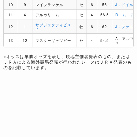
10
9
マイフランケル
セ
6
56
J．ドイル
11
4
アルカリーム
セ
4
56.5
R．ムーア
サブジェクティビス
12
1
牡
6
62
J．ファニ
ト
A．アルフ
13
12
マスターギャツビー
セ
4
54.5
ィ
※オッズは単勝オッズを表し、現地主催者発表のもの、または
ＪＲＡによる海外競馬発売が行われたレースはＪＲＡ発表のも
のを記載しています。