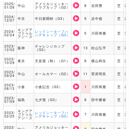
2025/
アメリカジョッキー
中山
8
吉田豊
芝
2
01/26
クラブカップ（G2）
2024/
中京
中日新聞杯（G3）
9
浜中俊
芝
2
12/07
キングア
2024/
レッドシーターフハ
ブドゥル
5
川田将雅
芝
3
02/24
ンデキャップ（G3）
アジーズ
2023/
チャレンジカップ
阪神
13
松山弘平
芝
2
12/02
（G3）
2023/
東京
天皇賞（秋）（G1）
8
横山和生
芝
2
10/29
2023/
中山
オールカマー（G2）
11
菅原明良
芝
2
09/24
2023/
小倉
小倉記念（G3）
1
川田将雅
芝
2
08/13
2023/
福島
七夕賞（G3）
8
田中勝春
芝
2
07/09
キングア
2023/
レッドシーターフハ
ブドゥル
7
川田将雅
芝
3
02/25
ンデキャップ（G3）
アジーズ
2023/
アメリカジョッキー
中山
2
田中勝春
芝
2