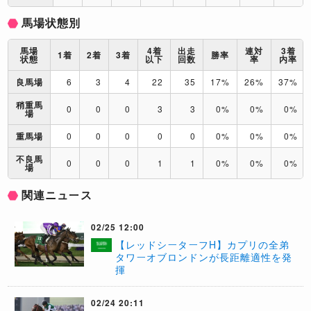
馬場状態別
馬場
4着
出走
連対
3着
1着
2着
3着
勝率
状態
以下
回数
率
内率
良馬場
6
3
4
22
35
17%
26%
37%
稍重馬
0
0
0
3
3
0%
0%
0%
場
重馬場
0
0
0
0
0
0%
0%
0%
不良馬
0
0
0
1
1
0%
0%
0%
場
関連ニュース
02/25 12:00
【レッドシーターフH】カプリの全弟
タワーオブロンドンが長距離適性を発
揮
02/24 20:11