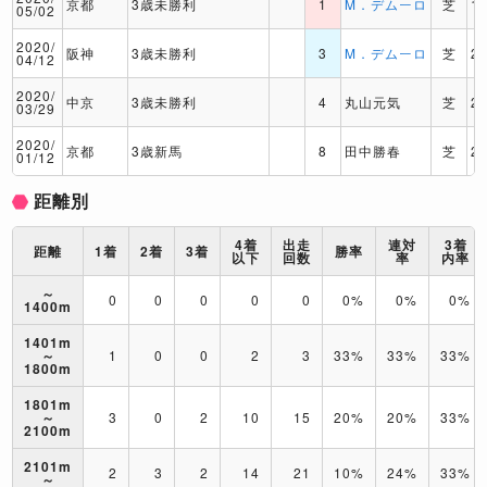
京都
3歳未勝利
1
M．デムーロ
芝
1
05/02
2020/
阪神
3歳未勝利
3
M．デムーロ
芝
2
04/12
2020/
中京
3歳未勝利
4
丸山元気
芝
2
03/29
2020/
京都
3歳新馬
8
田中勝春
芝
2
01/12
距離別
4着
出走
連対
3着
距離
1着
2着
3着
勝率
以下
回数
率
内率
～
0
0
0
0
0
0%
0%
0%
1400m
1401m
～
1
0
0
2
3
33%
33%
33%
1800m
1801m
～
3
0
2
10
15
20%
20%
33%
2100m
2101m
2
3
2
14
21
10%
24%
33%
～