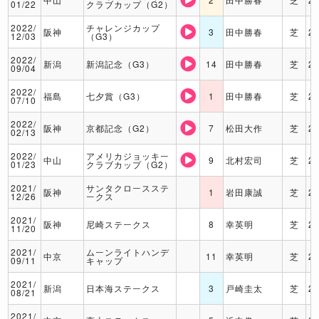
01/22
クラブカップ（G2）
2022/
チャレンジカップ
阪神
3
田中勝春
芝
2
12/03
（G3）
2022/
新潟
新潟記念（G3）
14
田中勝春
芝
2
09/04
2022/
福島
七夕賞（G3）
1
田中勝春
芝
2
07/10
2022/
阪神
京都記念（G2）
7
松田大作
芝
2
02/13
2022/
アメリカジョッキー
中山
9
北村宏司
芝
2
01/23
クラブカップ（G2）
2021/
サンタクロースステ
阪神
1
岩田康誠
芝
2
12/26
ークス
2021/
阪神
尼崎ステークス
8
幸英明
芝
2
11/20
2021/
ムーンライトハンデ
中京
11
幸英明
芝
2
09/11
キャップ
2021/
新潟
日本海ステークス
3
戸崎圭太
芝
2
08/21
2021/