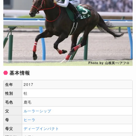
Photo by 山根英一/アフロ
基本情報
生年
2017
性別
牡
毛色
鹿毛
父
ルーラーシップ
母
ヒーラ
母父
ディープインパクト