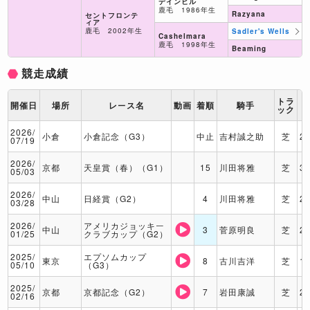
デインヒル
鹿毛 1986年生
Razyana
セントフロンテ
ィア
鹿毛 2002年生
Sadler's Wells
Cashelmara
鹿毛 1998年生
Beaming
競走成績
トラ
開催日
場所
レース名
動画
着順
騎手
ック
2026/
小倉
小倉記念（G3）
中止
吉村誠之助
芝
2
07/19
2026/
京都
天皇賞（春）（G1）
15
川田将雅
芝
3
05/03
2026/
中山
日経賞（G2）
4
川田将雅
芝
2
03/28
2026/
アメリカジョッキー
中山
3
菅原明良
芝
2
01/25
クラブカップ（G2）
2025/
エプソムカップ
東京
8
古川吉洋
芝
1
05/10
（G3）
2025/
京都
京都記念（G2）
7
岩田康誠
芝
2
02/16