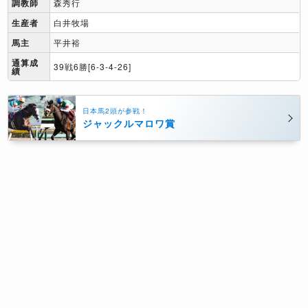
調教師
森秀行
生産者
白井牧場
馬主
平井裕
通算成
39戦6勝[6-3-4-26]
績
日本馬2頭が参戦！
ジャックルマロワ賞