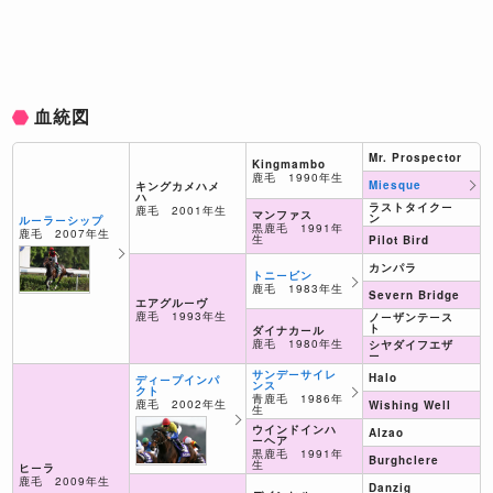
血統図
Mr. Prospector
Kingmambo
鹿毛 1990年生
Miesque
キングカメハメ
ハ
ラストタイクー
鹿毛 2001年生
マンファス
ン
ルーラーシップ
黒鹿毛 1991年
鹿毛 2007年生
生
Pilot Bird
カンパラ
トニービン
鹿毛 1983年生
Severn Bridge
エアグルーヴ
鹿毛 1993年生
ノーザンテース
ト
ダイナカール
鹿毛 1980年生
シヤダイフエザ
ー
サンデーサイレ
Halo
ディープインパ
ンス
クト
青鹿毛 1986年
鹿毛 2002年生
Wishing Well
生
ウインドインハ
Alzao
ーヘア
黒鹿毛 1991年
Burghclere
生
ヒーラ
鹿毛 2009年生
Danzig