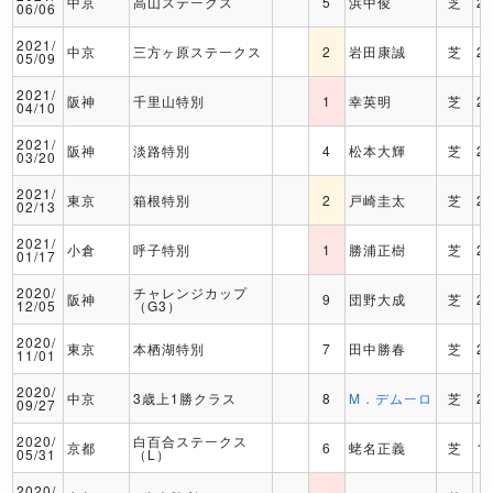
中京
高山ステークス
5
浜中俊
芝
2
06/06
2021/
中京
三方ヶ原ステークス
2
岩田康誠
芝
2
05/09
2021/
阪神
千里山特別
1
幸英明
芝
2
04/10
2021/
阪神
淡路特別
4
松本大輝
芝
2
03/20
2021/
東京
箱根特別
2
戸崎圭太
芝
2
02/13
2021/
小倉
呼子特別
1
勝浦正樹
芝
2
01/17
2020/
チャレンジカップ
阪神
9
団野大成
芝
2
12/05
（G3）
2020/
東京
本栖湖特別
7
田中勝春
芝
2
11/01
2020/
中京
3歳上1勝クラス
8
M．デムーロ
芝
2
09/27
2020/
白百合ステークス
京都
6
蛯名正義
芝
1
05/31
（L）
2020/