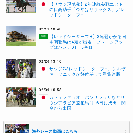
【サウジ現地発】2年連続参戦エヒト
の日高助手「今年はリラックス」／レ
ッドシーターフH
02/11 13:43
【レッドシーターフH】3連覇かかる日
本調教馬は4頭が出走！ブレークアッ
プはハンデ61・5キロ
02/26 13:10
サウジG3レッドシーターフH、シルヴ
ァーソニックが好位差しで重賞連勝
02/09 10:58
カフェファラオ、パンサラッサなどサ
ウジアラビア遠征馬は16日に成田、関
空から出国
海外レース動画はこちら