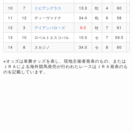
10
7
リビアングラス
13.0
牡
4
60
11
12
ディーヴァドナ
34.0
牝
6
58
12
3
アイアンバローズ
9.0
牡
7
61
13
10
ロベルトエスコバル
10.0
セ
7
59.5
14
8
スカジノ
34.0
セ
8
60
※オッズは単勝オッズを表し、現地主催者発表のもの、または
ＪＲＡによる海外競馬発売が行われたレースはＪＲＡ発表のも
のを記載しています。