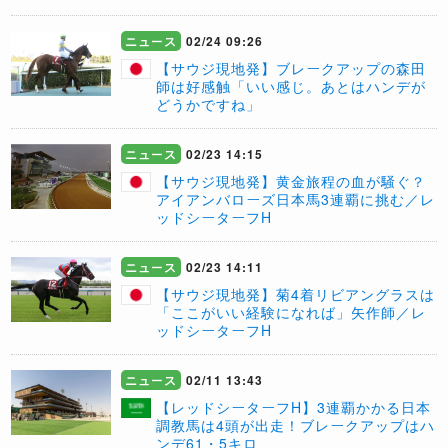
ニュース
02/24 09:26
【サウジ現地発】ブレークアップの森田
師は好感触「いい感じ。あとはハンデが
どうかですね」
ニュース
02/23 14:15
【サウジ現地発】黄金旅程の血が騒ぐ？
アイアンバローズ日本馬3連覇に挑む／レ
ッドシーターフH
ニュース
02/23 14:11
【サウジ現地発】菊4着リビアングラスは
「ここがいい経験になれば」矢作師／レ
ッドシーターフH
ニュース
02/11 13:43
【レッドシーターフH】3連覇かかる日本
調教馬は4頭が出走！ブレークアップはハ
ンデ61・5キロ