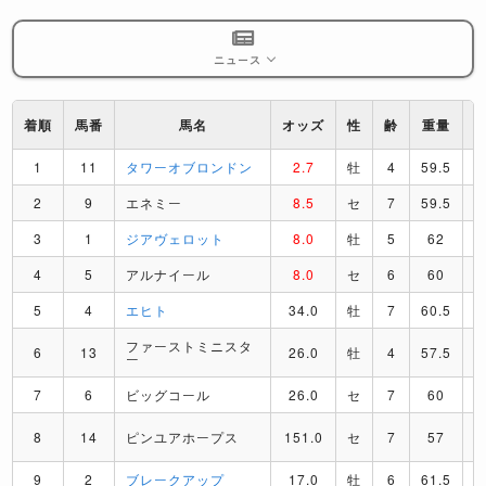
ニュース
着順
馬番
馬名
オッズ
性
齢
重量
1
11
タワーオブロンドン
2.7
牡
4
59.5
2
9
エネミー
8.5
セ
7
59.5
3
1
ジアヴェロット
8.0
牡
5
62
4
5
アルナイール
8.0
セ
6
60
5
4
エヒト
34.0
牡
7
60.5
ファーストミニスタ
6
13
26.0
牡
4
57.5
ー
7
6
ビッグコール
26.0
セ
7
60
8
14
ピンユアホープス
151.0
セ
7
57
9
2
ブレークアップ
17.0
牡
6
61.5