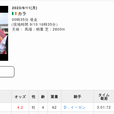
2023/9/11(月)
カラ
00時35分 発走
（現地時間 9/10 16時35分）
天候：
馬場：稍重
芝：2800m
タイム
オッズ
性
齢
重量
騎手
着差
4.2
牡
4
62
D．イーガン
3:01:72