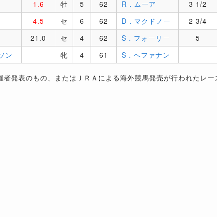
1.6
牡
5
62
R．ムーア
3 1/2
4.5
セ
6
62
D．マクドノー
2 3/4
21.0
セ
4
62
S．フォーリー
5
ソン
牝
4
61
S．ヘファナン
催者発表のもの、またはＪＲＡによる海外競馬発売が行われたレー