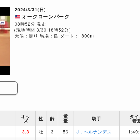
2024/3/31(日)
オークローンパーク
08時52分 発走
（現地時間 3/30 18時52分）
天候：曇り
馬場：良
ダート：1800m
オッ
重
タイ
性
齢
騎手
ズ
量
着
3.3
牡
3
56
J．ヘルナンデス
1:49