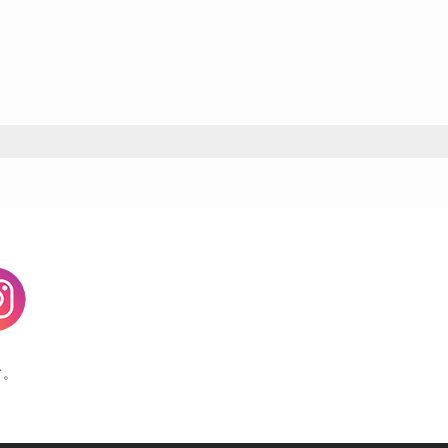
agram
す。