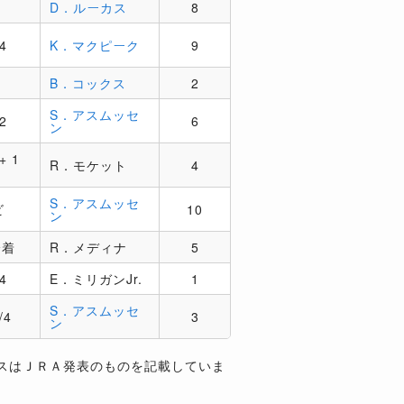
D．ルーカス
8
/4
K．マクピーク
9
2
B．コックス
2
S．アスムッセ
/2
6
ン
 + 1
R．モケット
4
2
S．アスムッセ
ビ
10
ン
降着
R．メディナ
5
/4
E．ミリガンJr.
1
S．アスムッセ
/4
3
ン
スはＪＲＡ発表のものを記載していま