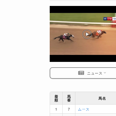
ニュース
着
馬
馬名
順
番
1
7
ムース