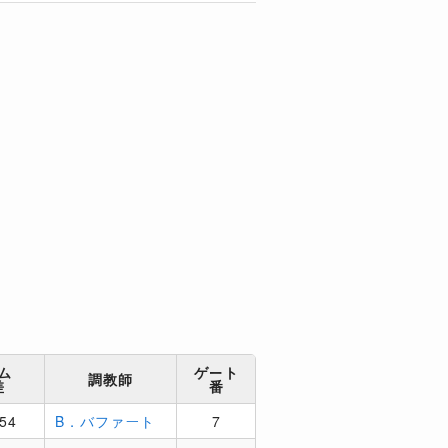
ム
ゲート
調教師
差
番
:54
B．バファート
7