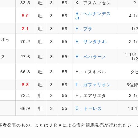
33.5
牡
3
56
K．アスムッセン
2
B．ヘルナンデス
5.0
牡
3
56
4 1
Jr.
2.1
牡
3
56
F．プラ
1/
リオッ
70.2
牡
3
55
R．サンタナJr.
2 1
1 1/2
ース
27.6
牡
3
55
R．ベハラーノ
1/
66.8
牡
3
55
E．エスキベル
ク
8.8
牡
3
56
T．ガファリオン
6位
72.4
牡
3
55
F．エアリエタ
3 1
66.9
牡
3
55
C．トーレス
13 1
催者発表のもの、またはＪＲＡによる海外競馬発売が行われたレー