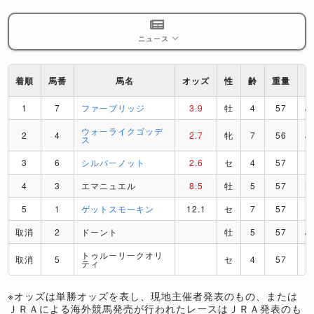
ニュース
着順
馬番
馬名
オッズ
性
齢
重量
1
7
ファーブリッジ
3.9
牡
4
57
J
ウォーライクゴッデ
2
4
2.7
牝
7
56
J
ス
3
6
シルバーノット
2.6
セ
4
57
D
4
3
エマニュエル
8.5
牡
5
57
M
5
1
ゲットスモーキン
12.1
セ
7
57
F
取消
2
ドーント
牡
5
57
J
トゥルーリークオリ
取消
5
セ
4
57
I
ティ
※オッズは単勝オッズを表し、現地主催者発表のもの、または
ＪＲＡによる海外競馬発売が行われたレースはＪＲＡ発表のも