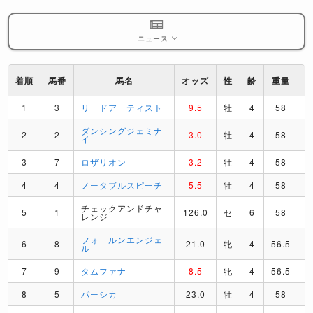
ニュース
着順
馬番
馬名
オッズ
性
齢
重量
1
3
リードアーティスト
9.5
牡
4
58
ダンシングジェミナ
2
2
3.0
牡
4
58
イ
3
7
ロザリオン
3.2
牡
4
58
4
4
ノータブルスピーチ
5.5
牡
4
58
チェックアンドチャ
5
1
126.0
セ
6
58
レンジ
フォールンエンジェ
6
8
21.0
牝
4
56.5
ル
7
9
タムファナ
8.5
牝
4
56.5
8
5
パーシカ
23.0
牡
4
58