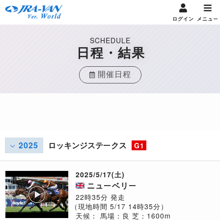
ログイン
メニュー
SCHEDULE
日程・結果
開催日程
2025
ロッキンジステークス
G1
2025/5/17(土)
ニューベリー
22時35分 発走
（現地時間 5/17 14時35分）
天候：
馬場：良
芝：1600m