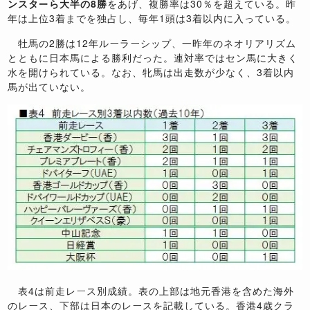
ンスターら大半の8勝
をあげ、複勝率は30％を超えている。昨
年は上位3着までを独占し、毎年1頭は3着以内に入っている。
牡馬の2勝は12年ルーラーシップ、一昨年のネオリアリズム
とともに日本馬による勝利だった。連対率ではセン馬に大きく
水を開けられている。なお、牝馬は出走数が少なく、3着以内
馬が出ていない。
表4は前走レース別成績。表の上部は地元香港を含めた海外
のレース、下部は日本のレースを記載している。香港4歳クラ