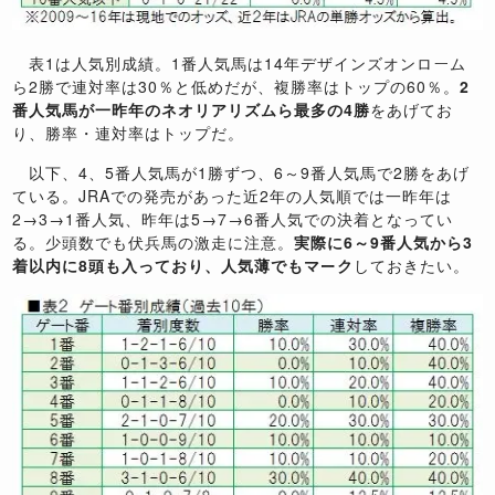
表1は人気別成績。1番人気馬は14年デザインズオンローム
ら2勝で連対率は30％と低めだが、複勝率はトップの60％。
2
番人気馬が一昨年のネオリアリズムら最多の4勝
をあげてお
り、勝率・連対率はトップだ。
以下、4、5番人気馬が1勝ずつ、6～9番人気馬で2勝をあげ
ている。JRAでの発売があった近2年の人気順では一昨年は
2→3→1番人気、昨年は5→7→6番人気での決着となってい
る。少頭数でも伏兵馬の激走に注意。
実際に6～9番人気から3
着以内に8頭も入っており、人気薄でもマーク
しておきたい。