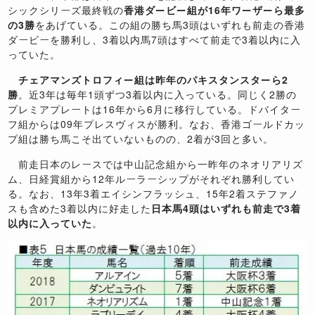
シックシリーズ最終戦の
香港ダービー組が16年ワーザーら最多
の3勝
をあげている。この組の勝ち馬3頭はいずれも前走の香港
ダービーを勝利し、3着以内馬7頭はすべて前走で3着以内に入
っていた。
チェアマンズトロフィー組は昨年のパキスタンスターら2
勝
。近3年は毎年1頭ずつ3着以内に入っている。同じく2勝の
プレミアプレートは16年から6月に移行している。ドバイター
フ組からは09年プレスヴィスが勝利。なお、香港ゴールドカッ
プ組は勝ち馬こそ出ていないものの、2着が3回と多い。
前走日本のレースでは中山記念組から一昨年のネオリアリズ
ム、日経賞組から12年ルーラーシップがそれぞれ勝利してい
る。なお、13年3着エイシンフラッシュ、15年2着ステファノ
スも含めた3着以内に好走した
日本馬4頭はいずれも前走で3着
以内に入っていた
。