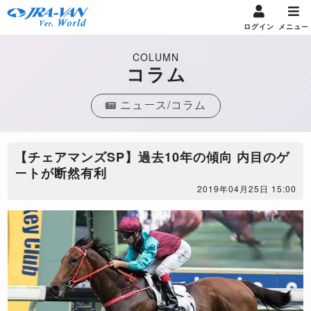
ログイン
メニュー
COLUMN
コラム
ニュース/コラム
【チェアマンズSP】過去10年の傾向 内目のゲ
ートが断然有利
2019年04月25日 15:00