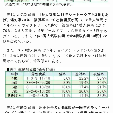
表1は人気別成績。
1番人気馬は16年シャトークアら3勝をあ
げ、連対率70％、複勝率100％と信頼度が高い
。2番人気馬は
昨年のアイヴィクトリーら2勝で、複勝率は1番人気馬に次ぐ
70％。3番人気馬は15年ゴールドファンら最多タイの3勝をあ
げている。これら
上位3番人気以内馬で全3着以内馬30頭中22
頭
を占めている。
また、6～9番人気馬は12年ジョイアンドファンら2勝をあ
げ、3着以内数も5回と多い。なお、10番人気以下からは連対
馬が出ておらず、苦戦傾向にある。
表2は年齢別成績。出走数最多の
5歳馬が一昨年のラッキーバ
ブルズら3勝
をあげ、複勝率30.6％と高い。
4歳馬は昨年のアイ