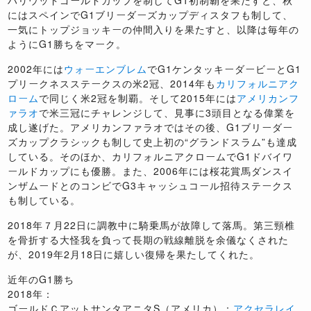
にはスペインでG1ブリーダーズカップディスタフも制して、
一気にトップジョッキーの仲間入りを果たすと、以降は毎年の
ようにG1勝ちをマーク。
2002年には
ウォーエンブレム
でG1ケンタッキーダービーとG1
プリークネスステークスの米2冠、2014年も
カリフォルニアク
ローム
で同じく米2冠を制覇。そして2015年には
アメリカンフ
ァラオ
で米三冠にチャレンジして、見事に3頭目となる偉業を
成し遂げた。アメリカンファラオではその後、G1ブリーダー
ズカップクラシックも制して史上初の“グランドスラム”も達成
している。そのほか、カリフォルニアクロームでG1ドバイワ
ールドカップにも優勝。また、2006年には桜花賞馬ダンスイ
ンザムードとのコンビでG3キャッシュコール招待ステークス
も制している。
2018年７月22日に調教中に騎乗馬が故障して落馬。第三頸椎
を骨折する大怪我を負って長期の戦線離脱を余儀なくされた
が、2019年2月18日に嬉しい復帰を果たしてくれた。
近年のG1勝ち
2018年：
ゴールドＣアットサンタアニタS（アメリカ）：
アクセラレイ