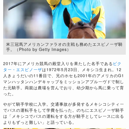
米三冠馬アメリカンファラオの主戦も務めたエスピノーザ騎
手。（Photo by Getty Images）
2017年にアメリカ競馬の殿堂入りを果たした名手である
ビク
ター・エスピノーザ
は1972年5月23日、メキシコ生まれ。12
人きょうだいの11番目で、兄のホセも2001年のアメリカのG1
マンハッタンハンデキャップをミッションアプルーヴドで制し
た元騎手。両親は農場を営んでおり、幼少期から馬に乗って育
った。
やがて騎手学校に入学。交通事故が多発するメキシコシティー
でバスの運転手をして学費を払った。のちにエスピノーザ騎手
は「メキシコでバスの運転をする方が騎手としてレースに出る
よりもずっと難しい」と語っている。