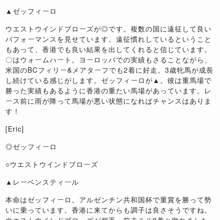
▲ゼッフィーロ
ウエストウインドブローズが◎です。複数の国に遠征して良い
パフォーマンスを見せています。
遠征慣れしているということ
もあって、
香港でも良い結果を出してくれると信じています。
〇
はウォームハート。ヨーロッパでの実績もさることながら、
米国の
BCフィリー&
メアターフでも
2
着に好走。
3
歳牝馬が成長
し続けている感じ
がします。ゼッフィーロが▲。
彼は重馬場で
勝った実績もあるように香港の重たい馬場があってい
ます。
レ
ース前に雨が降って馬場が悪い状態になればチャンスはありま
す
！
[Eric]
◎ゼッフィーロ
○ウエストウインドブローズ
▲レーベンスティール
本命はゼッフィーロ。
アルゼンチン共和国杯で重賞を勝って勢
いに乗っています。
香港に来てからも調子は良さそうですね。
ウエストウインドブローズが相手。前走こそ
9
着と敗れました