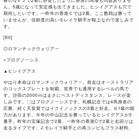
ん。
5
歳になって安定感も
出てきました。ヒシイグアスも穴で
期待したいです。
一昨年の香港Ｃでは
2
着。ここ数戦は勝って
いませんが、
信頼度の高いモレイラ騎手が鞍上なので楽しみで
す。
[Kit]
◎ロマンチックウォリアー
○プログノーシス
▲ヒシイグアス
やはり本命はロマンチックウォリアー。
前走はオーストラリア
のコックスプレートを制覇。
世界でも通用するレベルの馬で
す。沙田の
2000
ｍはまさにベス
トディスタンス。レースが楽
しみです。〇はプログノーシスです。
札幌記念では
4
馬身差の
圧勝。続く天皇賞ではイクイノックスの
3
着と好走。Ｇ
1
級の能
力があります。
今年の中山記念を勝っているヒシイグアスが
3
番手。
昨年の宝塚記念で
2
着、一昨年の香港Cで
2
着と右回りは
走るタイ
プです。J.モレイラ騎手との再コンビもプラス材料。