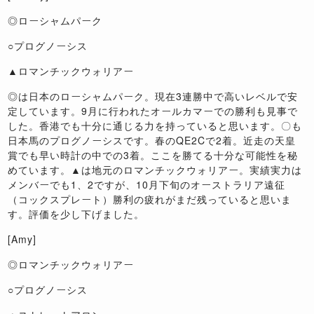
◎ローシャムパーク
○プログノーシス
▲ロマンチックウォリアー
◎は日本のローシャムパーク。現在
3
連勝中で高いレベルで安
定し
ています。
9
月に行われたオールカマーでの勝利も見事で
した。
香港でも十分に通じる力を持っていると思います。〇
も
日本馬のプログノーシスです。春のQE2Cで2着。
近走の天皇
賞でも早い時計の中での
3
着。
ここを勝てる十分な可能性を秘
めています。▲
は地元のロマンチックウォリアー。実績実力は
メンバーでも
1
、
2
ですが、
10
月下旬のオーストラリア遠征
（コックスプレート）
勝利の疲れがまだ残っていると思いま
す。評価を少し下げました。
[Amy]
◎ロマンチックウォリアー
○プログノーシス