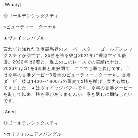
[Woody]
◎ゴールデンシックスティ
○ビューティーエターナル
▲ヴォイッジバブル
言わずと知れた香港競馬界のスーパースター・
ゴールデンシッ
クスティが◎です。
25
勝を誇る彼は
2021
年に
香港マイル優
勝。
2022
年は
2
着と、
過去のこのレースでの実績は十分。
2023
年は
G1
を
3
連勝と絶
好調で、ここでも勝ち負けです。〇
は今年の香港ダービー
3
着馬の
ビューティーエターナル。香港
ダービー後は
1400
～
1600
ｍの重賞で3勝を挙げ、実力も増し
てきました。▲
はヴォイッジバブルです。今年の香港ダービー
を制して以来、
勝ち星がありませんが、巻き返しに期待したい
です。
[Amy]
◎ゴールデンシックスティ
○カリフォルニアスパングル