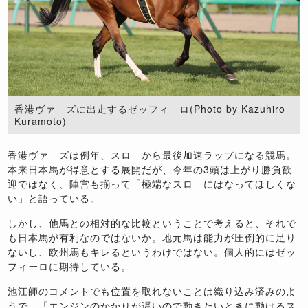
香港ヴァーズに出走するゼッフィーロ(Photo by Kazuhiro
Kuramoto)
香港ヴァーズは例年、スローから最後加速ラップになる競馬。
本来日本馬が得意とする展開だが、今年の
3
頭は上がり勝負歓
迎ではなく、陣営も揃って「極端なスローにはなってほしくな
い」と語っている。
しかし、他馬との相対的な比較ということで考えると、それで
も日本馬が有利なのではないか。地元馬は能力が圧倒的に足り
ないし、欧州馬もキレるというわけではない。個人的にはゼッ
フィーロに期待している。
池江師のコメントでも位置を取れないことは織り込み済みのよ
うで、「エンジンのかかりが遅いので動きたいときに動けるス