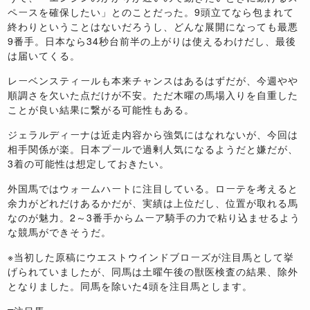
ペースを確保したい」とのことだった。
9
頭立てなら包まれて
終わりということはないだろうし、どんな展開になっても最悪
9
番手。日本なら
34
秒台前半の上がりは使えるわけだし、最後
は届いてくる。
レーベンスティールも本来チャンスはあるはずだが、今週やや
順調さを欠いた点だけが不安。ただ木曜の馬場入りを自重した
ことが良い結果に繋がる可能性もある。
ジェラルディーナは近走内容から強気にはなれないが、今回は
相手関係が楽。日本プールで過剰人気になるようだと嫌だが、
3
着の可能性は想定しておきたい。
外国馬ではウォームハートに注目している。ローテを考えると
余力がどれだけあるかだが、実績は上位だし、位置が取れる馬
なのが魅力。
2
～
3
番手からムーア騎手の力で粘り込ませるよう
な競馬ができそうだ。
※当初した原稿にウエストウインドブローズが注目馬として挙
げられていましたが、同馬は土曜午後の獣医検査の結果、除外
となりました。同馬を除いた
4
頭を注目馬とします。