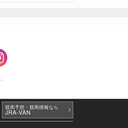
agram
す。
競馬予想・競馬情報なら
JRA-VAN