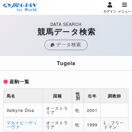
ログイン
メニュー
DATA SEARCH
競馬データ検索
データ検索
Tugela
産駒一覧
性
馬名
国籍
生年
調教師
別
オーストラ
Valkyrie Diva
牝
2001
リア
マカイビーディ
オーストラ
L．フリー
牝
1999
ーヴァ
リア
ドマン