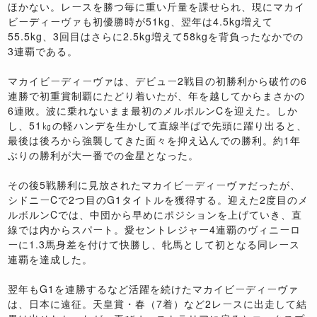
ほかない。レースを勝つ毎に重い斤量を課せられ、現にマカイ
ビーディーヴァも初優勝時が51kg、翌年は4.5kg増えて
55.5kg、3回目はさらに2.5kg増えて58kgを背負ったなかでの
3連覇である。
マカイビーディーヴァは、デビュー2戦目の初勝利から破竹の6
連勝で初重賞制覇にたどり着いたが、年を越してからまさかの
6連敗。波に乗れないまま最初のメルボルンCを迎えた。しか
し、51㎏の軽ハンデを生かして直線半ばで先頭に躍り出ると、
最後は後ろから強襲してきた面々を抑え込んでの勝利。約1年
ぶりの勝利が大一番での金星となった。
その後5戦勝利に見放されたマカイビーディーヴァだったが、
シドニーCで2つ目のG1タイトルを獲得する。迎えた2度目のメ
ルボルンCでは、中団から早めにポジションを上げていき、直
線では内からスパート。愛セントレジャー4連覇のヴィニーロ
ーに1.3馬身差を付けて快勝し、牝馬として初となる同レース
連覇を達成した。
翌年もG1を連勝するなど活躍を続けたマカイビーディーヴァ
は、日本に遠征。天皇賞・春（7着）など2レースに出走して結