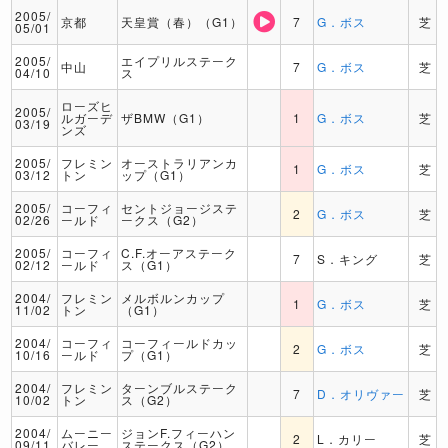
2005/
京都
天皇賞（春）（G1）
7
G．ボス
芝
05/01
2005/
エイプリルステーク
中山
7
G．ボス
芝
04/10
ス
ローズヒ
2005/
ルガーデ
ザBMW（G1）
1
G．ボス
芝
03/19
ンズ
2005/
フレミン
オーストラリアンカ
1
G．ボス
芝
03/12
トン
ップ（G1）
2005/
コーフィ
セントジョージステ
2
G．ボス
芝
02/26
ールド
ークス（G2）
2005/
コーフィ
C.F.オーアステーク
7
S．キング
芝
02/12
ールド
ス（G1）
2004/
フレミン
メルボルンカップ
1
G．ボス
芝
11/02
トン
（G1）
2004/
コーフィ
コーフィールドカッ
2
G．ボス
芝
10/16
ールド
プ（G1）
2004/
フレミン
ターンブルステーク
7
D．オリヴァー
芝
10/02
トン
ス（G2）
2004/
ムーニー
ジョンF.フィーハン
2
L．カリー
芝
09/11
バレー
ステークス（G2）