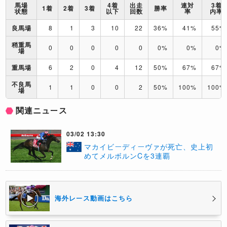
馬場
4着
出走
連対
3着
1着
2着
3着
勝率
状態
以下
回数
率
内率
良馬場
8
1
3
10
22
36%
41%
55%
稍重馬
0
0
0
0
0
0%
0%
0%
場
重馬場
6
2
0
4
12
50%
67%
67%
不良馬
1
1
0
0
2
50%
100%
100%
場
関連ニュース
03/02 13:30
マカイビーディーヴァが死亡、史上初
めてメルボルンCを3連覇
海外レース動画はこちら