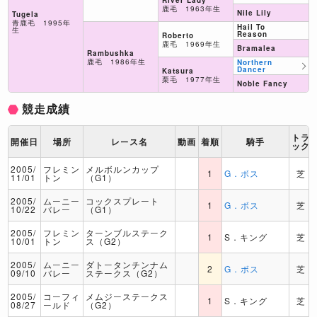
鹿毛 1963年生
Nile Lily
Tugela
青鹿毛 1995年
Hail To
生
Reason
Roberto
鹿毛 1969年生
Bramalea
Rambushka
鹿毛 1986年生
Northern
Dancer
Katsura
栗毛 1977年生
Noble Fancy
競走成績
トラ
開催日
場所
レース名
動画
着順
騎手
ック
2005/
フレミン
メルボルンカップ
1
G．ボス
芝
11/01
トン
（G1）
2005/
ムーニー
コックスプレート
1
G．ボス
芝
10/22
バレー
（G1）
2005/
フレミン
ターンブルステーク
1
S．キング
芝
10/01
トン
ス（G2）
2005/
ムーニー
ダトータンチンナム
2
G．ボス
芝
09/10
バレー
ステークス（G2）
2005/
コーフィ
メムジーステークス
1
S．キング
芝
08/27
ールド
（G2）