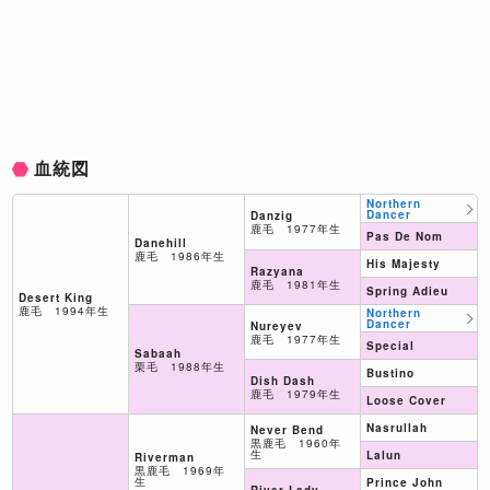
血統図
Northern
Dancer
Danzig
鹿毛 1977年生
Pas De Nom
Danehill
鹿毛 1986年生
His Majesty
Razyana
鹿毛 1981年生
Spring Adieu
Desert King
鹿毛 1994年生
Northern
Dancer
Nureyev
鹿毛 1977年生
Special
Sabaah
栗毛 1988年生
Bustino
Dish Dash
鹿毛 1979年生
Loose Cover
Nasrullah
Never Bend
黒鹿毛 1960年
生
Lalun
Riverman
黒鹿毛 1969年
生
Prince John
River Lady