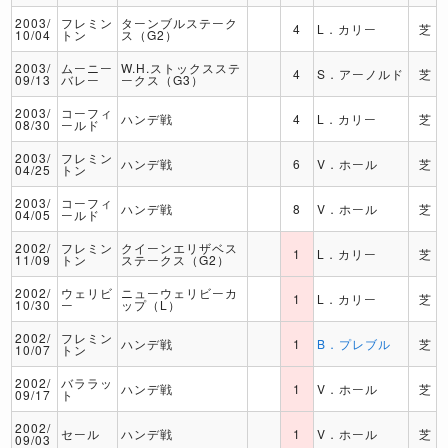
2003/
フレミン
ターンブルステーク
4
L．カリー
芝
10/04
トン
ス（G2）
2003/
ムーニー
W.H.ストックスステ
4
S．アーノルド
芝
09/13
バレー
ークス（G3）
2003/
コーフィ
ハンデ戦
4
L．カリー
芝
08/30
ールド
2003/
フレミン
ハンデ戦
6
V．ホール
芝
04/25
トン
2003/
コーフィ
ハンデ戦
8
V．ホール
芝
04/05
ールド
2002/
フレミン
クイーンエリザベス
1
L．カリー
芝
11/09
トン
ステークス（G2）
2002/
ウェリビ
ニューウェリビーカ
1
L．カリー
芝
10/30
ー
ップ（L）
2002/
フレミン
ハンデ戦
1
B．プレブル
芝
10/07
トン
2002/
バララッ
ハンデ戦
1
V．ホール
芝
09/17
ト
2002/
セール
ハンデ戦
1
V．ホール
芝
09/03