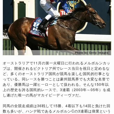
Photo by Getty Images
オーストラリアで11月の第一火曜日に行われるメルボルンカッ
プは、開催されるビクトリア州でレース当日を祝日と定めるな
ど、多くのオーストラリア国民が競馬を楽しむ国民的行事とな
っている。同レースを勝つことは豪州競馬界でも大変な名誉で
あり、優勝馬は一躍ヒーローとして扱われる。そんな150年以
上の歴史を誇る国民的レースで、3連覇（2003年～05年）を成
し遂げた唯一の馬がマカイビーディーヴァだ。
同馬の全競走成績は36戦して15勝、4着以下も14回と負けた回
数も多いが、ハンデ戦であるメルボルンCの3連覇は偉業という