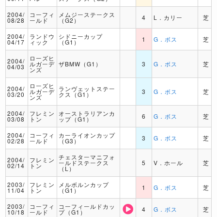
2004/
コーフィ
メムジーステークス
4
L．カリー
芝
08/28
ールド
（G2）
2004/
ランドウ
シドニーカップ
1
G．ボス
芝
04/17
ィック
（G1）
ローズヒ
2004/
ルガーデ
ザBMW（G1）
3
G．ボス
芝
04/03
ンズ
ローズヒ
2004/
ランヴェットステー
ルガーデ
3
G．ボス
芝
03/20
クス（G1）
ンズ
2004/
フレミン
オーストラリアンカ
6
G．ボス
芝
03/08
トン
ップ（G1）
2004/
コーフィ
カーライオンカップ
3
G．ボス
芝
02/28
ールド
（G3）
チェスターマニフォ
2004/
フレミン
ールドステークス
5
V．ホール
芝
02/14
トン
（L）
2003/
フレミン
メルボルンカップ
1
G．ボス
芝
11/04
トン
（G1）
2003/
コーフィ
コーフィールドカッ
4
G．ボス
芝
10/18
ールド
プ（G1）