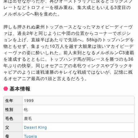
果は出せなかったが、再びオーストラリアに戻るとコックスプ
レートなどトロフィーを積み重ね、集大成ともいえる3度目の
メルボルンCへ駒を進めた。
押しも押されぬ豪州トップホースとなったマカイビーディーヴ
ァは、過去2年と同じように中団の位置からコーナーでポジシ
ョンを上げ、直線半ばあたりで先頭へ。58kgのトップハンデを
物ともせず、集まった10万人を越す大観衆は強いマカイビーデ
ィーヴァの姿に酔いしれた。前人未到となるメルボルンC3連覇
を達成するとともに、トップハンデ馬が同レースを勝つのも36
年ぶりの快挙。同じオセアニアの名牝ウィンクスやブラックキ
ャビアのように連戦連勝のキレイな戦績ではないが、記憶に残
るオセアニア最高の1頭と言えるだろう。
基本情報
生年
1999
性別
牝
毛色
鹿毛
父
Desert King
母
Tugela