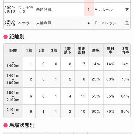
2002/
ワンガラ
未勝利戦
1
V．ホール
芝
08/13
ッタ
2002/
ベナラ
未勝利戦
4
F．アレッシ
芝
07/29
距離別
4着
出走
連対
3着
距離
1着
2着
3着
勝率
以下
回数
率
内率
～
1
0
0
6
7
14%
14%
14%
1400m
1401m
～
2
3
1
2
8
25%
63%
75%
1800m
1801m
～
6
0
1
4
11
55%
55%
64%
2100m
2101m
6
1
1
2
10
60%
70%
80%
～
馬場状態別