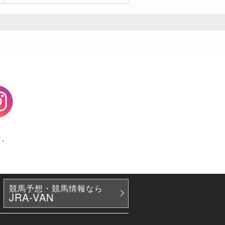
agram
す。
競馬予想・競馬情報なら
JRA-VAN