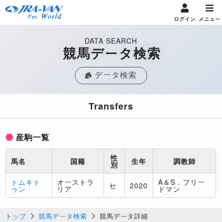
ログイン
メニュー
DATA SEARCH
競馬データ検索
データ検索
Transfers
産駒一覧
性
馬名
国籍
生年
調教師
別
トムキト
オーストラ
A＆S．フリー
セ
2020
ゥン
リア
ドマン
トップ
競馬データ検索
競馬データ詳細