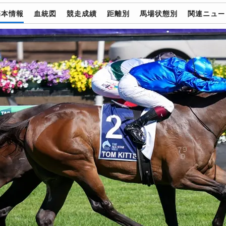
基本情報
血統図
競走成績
距離別
馬場状態別
関連ニュー