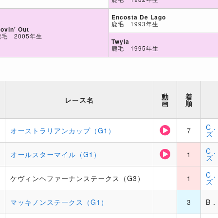
Encosta De Lago
鹿毛 1993年生
ovin' Out
鹿毛 2005年生
Twyla
鹿毛 1995年生
動
着
レース名
画
順
C
オーストラリアンカップ（G1）
7
ズ
C
オールスターマイル（G1）
1
ズ
C
ケヴィンヘファーナンステークス（G3）
1
ズ
マッキノンステークス（G1）
3
B