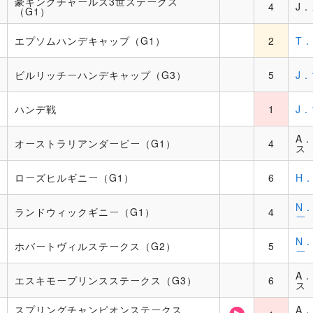
豪キングチャールズ3世ステークス
4
J
（G1）
エプソムハンデキャップ（G1）
2
T
ビルリッチーハンデキャップ（G3）
5
J
ハンデ戦
1
J
A
オーストラリアンダービー（G1）
4
ス
ローズヒルギニー（G1）
6
H
N
ランドウィックギニー（G1）
4
ー
N
ホバートヴィルステークス（G2）
5
ー
A
エスキモープリンスステークス（G3）
6
ス
スプリングチャンピオンステークス
A