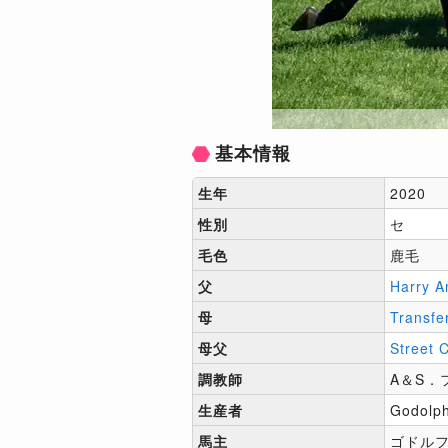
基本情報
生年
2020
性別
セ
毛色
鹿毛
父
Harry A
母
Transfe
母父
Street 
調教師
A＆S．
生産者
Godolph
馬主
ゴドル