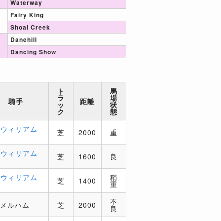
Waterway
Fairy King
Shoal Creek
Danehill
Dancing Show
ト
馬
ラ
場
騎手
距離
ッ
状
ク
態
．ウィリアム
芝
2000
重
．ウィリアム
芝
1600
良
．ウィリアム
稍
芝
1400
重
不
．メルハム
芝
2000
良