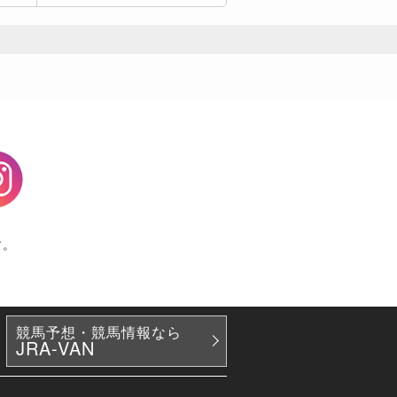
agram
す。
競馬予想・競馬情報なら
JRA-VAN