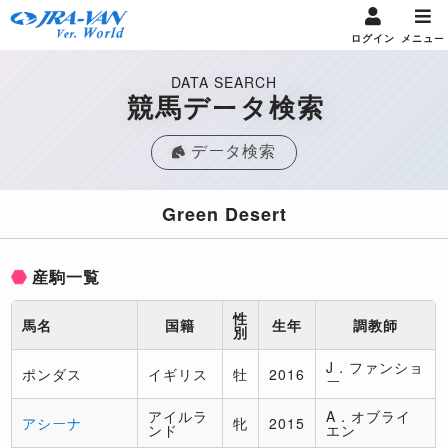
ログイン
メニュー
DATA SEARCH
競馬データ検索
データ検索
Green Desert
産駒一覧
性
馬名
国籍
生年
調教師
別
J．ファンショ
ポンダス
イギリス
牡
2016
ー
アイルラ
A．オブライ
アシーナ
牝
2015
ンド
エン