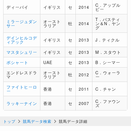
C．アップル
ディーバイ
イギリス
セ
2014
ビー
T．バスティ
ミラージュダン
オースト
牡
2014
ン＆N．ヤン
サー
ラリア
グ
デインヒルコデ
イギリス
セ
2013
J．ティクル
ィアック
マスタシュリー
イギリス
セ
2013
M．スタウト
ボシャート
UAE
セ
2013
B．シーマー
エンドレスドラ
オースト
C．ウォーラ
牡
2012
マ
ラリア
ー
ファイトヒーロ
香港
セ
2011
C．チャン
ー
C．ファウン
ラッキーナイン
香港
セ
2007
ズ
トップ
競馬データ検索
競馬データ詳細