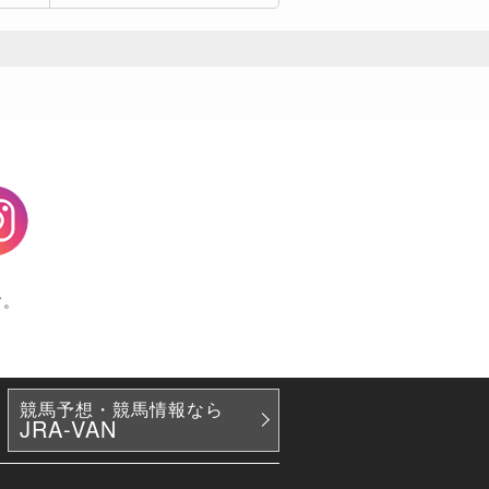
agram
す。
競馬予想・競馬情報なら
JRA-VAN