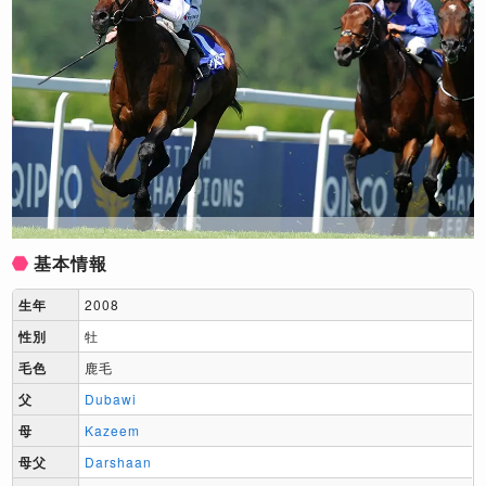
基本情報
生年
2008
性別
牡
毛色
鹿毛
父
Dubawi
母
Kazeem
母父
Darshaan