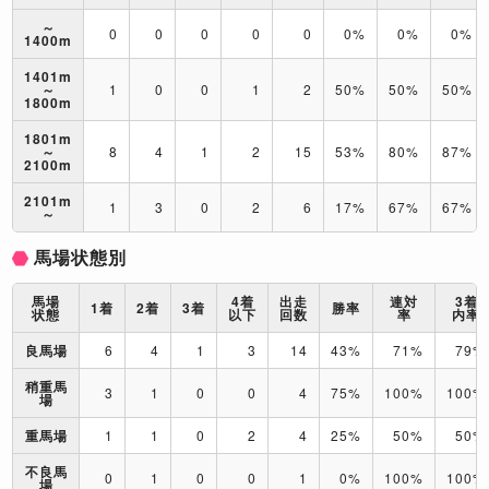
～
0
0
0
0
0
0%
0%
0%
1400m
1401m
～
1
0
0
1
2
50%
50%
50%
1800m
1801m
～
8
4
1
2
15
53%
80%
87%
2100m
2101m
1
3
0
2
6
17%
67%
67%
～
馬場状態別
馬場
4着
出走
連対
3着
1着
2着
3着
勝率
状態
以下
回数
率
内率
良馬場
6
4
1
3
14
43%
71%
79%
稍重馬
3
1
0
0
4
75%
100%
100%
場
重馬場
1
1
0
2
4
25%
50%
50%
不良馬
0
1
0
0
1
0%
100%
100%
場