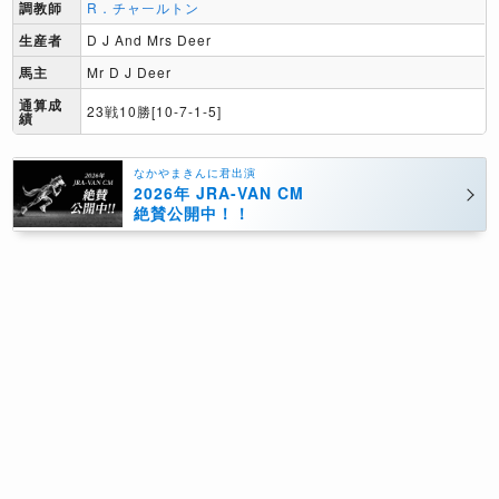
調教師
R．チャールトン
生産者
D J And Mrs Deer
馬主
Mr D J Deer
通算成
23戦10勝[10-7-1-5]
績
なかやまきんに君出演
2026年 JRA-VAN CM
絶賛公開中！！