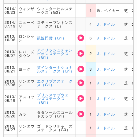
2014/
ウィンザ
ウィンターヒルステ
1
G．ベイカー
芝
2
08/23
ー
ークス（G3）
2014/
ニューベ
スティーブントンス
4
J．ドイル
芝
2
07/19
リー
テークス（L）
2013/
ロンシャ
凱旋門賞（G1）
6
J．ドイル
芝
2
10/06
ン
アイリッシュチャン
2013/
レパーズ
ピオンステークス
2
J．ドイル
芝
2
09/07
タウン
（G1）
2013/
英インターナショナ
ヨーク
3
J．ドイル
芝
2
08/21
ルステークス（G1）
2013/
サンダウ
エクリプスステーク
1
J．ドイル
芝
2
07/06
ン
ス（G1）
プリンスオブウェー
2013/
アスコッ
ルズステークス
1
J．ドイル
芝
2
06/19
ト
（G1）
2013/
タタソールズゴール
カラ
1
J．ドイル
芝
2
05/26
ドカップ（G1）
2013/
サンダウ
ゴードンリチャーズ
1
J．ドイル
芝
2
04/27
ン
ステークス（G3）