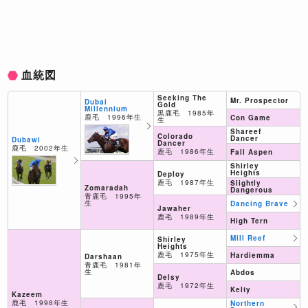
血統図
Seeking The
Mr. Prospector
Dubai
Gold
Millennium
黒鹿毛 1985年
鹿毛 1996年生
Con Game
生
Shareef
Colorado
Dancer
Dubawi
Dancer
鹿毛 2002年生
鹿毛 1986年生
Fall Aspen
Shirley
Heights
Deploy
鹿毛 1987年生
Slightly
Zomaradah
Dangerous
青鹿毛 1995年
生
Dancing Brave
Jawaher
鹿毛 1989年生
High Tern
Mill Reef
Shirley
Heights
鹿毛 1975年生
Hardiemma
Darshaan
青鹿毛 1981年
生
Abdos
Delsy
鹿毛 1972年生
Kelty
Kazeem
鹿毛 1998年生
Northern