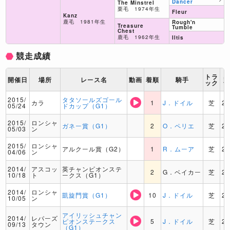
Dancer
The Minstrel
栗毛 1974年生
Fleur
Kanz
鹿毛 1981年生
Rough'n
Treasure
Tumble
Chest
鹿毛 1962年生
Iltis
競走成績
トラ
開催日
場所
レース名
動画
着順
騎手
ック
2015/
タタソールズゴール
カラ
1
J．ドイル
芝
2
05/24
ドカップ（G1）
2015/
ロンシャ
ガネー賞（G1）
2
O．ペリエ
芝
2
05/03
ン
2015/
ロンシャ
アルクール賞（G2）
1
R．ムーア
芝
2
04/06
ン
2014/
アスコッ
英チャンピオンステ
2
G．ベイカー
芝
2
10/18
ト
ークス（G1）
2014/
ロンシャ
凱旋門賞（G1）
10
J．ドイル
芝
2
10/05
ン
アイリッシュチャン
2014/
レパーズ
ピオンステークス
5
J．ドイル
芝
2
09/13
タウン
（G1）