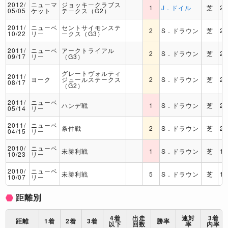
2012/
ニューマ
ジョッキークラブス
1
J．ドイル
芝
2
05/05
ケット
テークス（G2）
2011/
ニューベ
セントサイモンステ
2
S．ドラウン
芝
2
10/22
リー
ークス（G3）
2011/
ニューベ
アークトライアル
2
S．ドラウン
芝
2
09/17
リー
（G3）
グレートヴォルティ
2011/
ヨーク
ジュールステークス
2
S．ドラウン
芝
2
08/17
（G2）
2011/
ニューベ
ハンデ戦
1
S．ドラウン
芝
2
05/14
リー
2011/
ニューベ
条件戦
2
S．ドラウン
芝
2
04/15
リー
2010/
ニューベ
未勝利戦
1
S．ドラウン
芝
1
10/23
リー
2010/
ニューベ
未勝利戦
5
S．ドラウン
芝
1
10/07
リー
距離別
4着
出走
連対
3着
距離
1着
2着
3着
勝率
以下
回数
率
内率