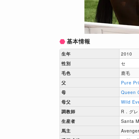
基本情報
生年
2010
性別
セ
毛色
鹿毛
父
Pure Pr
母
Queen 
母父
Wild Ev
調教師
R．グレ
生産者
Santa M
馬主
Avenger