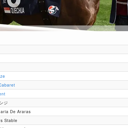
ize
Cabaret
ent
ンジ
aria De Araras
s Stable