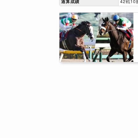
通算成績
42戦10勝