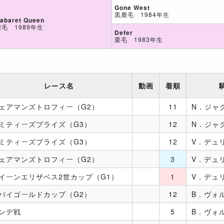
Gone West
黒鹿毛 1984年生
abaret Queen
鹿毛 1989年生
Defer
栗毛 1983年生
レース名
動画
着順
ェアマンズトロフィー（G2）
11
N．ジャ
ミティーズプライズ（G3）
12
N．ジャ
ミティーズプライズ（G3）
12
V．デュ
ェアマンズトロフィー（G2）
3
V．デュ
イーンエリザベス2世カップ（G1）
1
V．デュ
バイゴールドカップ（G2）
12
B．ヴォ
ンデ戦
5
B．ヴォ