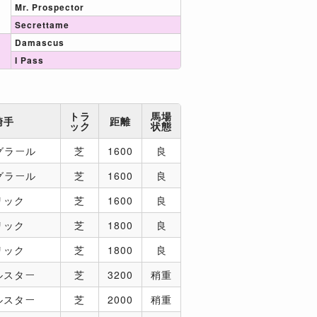
Mr. Prospector
Secrettame
Damascus
I Pass
トラ
馬場
騎手
距離
ック
状態
グラール
芝
1600
良
グラール
芝
1600
良
リック
芝
1600
良
リック
芝
1800
良
リック
芝
1800
良
ルスター
芝
3200
稍重
ルスター
芝
2000
稍重