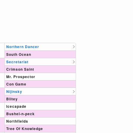
Northern Dancer
South Ocean
Secretariat
Crimson Saint
Mr. Prospector
Con Game
Nijinsky
Blitey
Icecapade
Bushel-n-peck
Northfields
Tree Of Knowledge