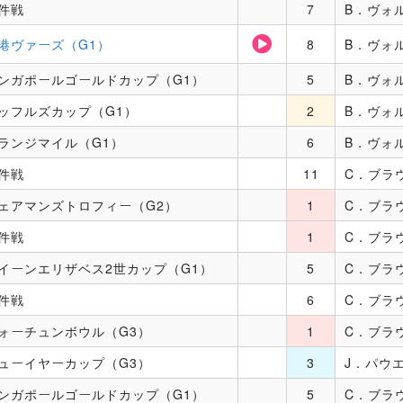
件戦
7
B．ヴォ
港ヴァーズ（G1）
8
B．ヴォ
ンガポールゴールドカップ（G1）
5
B．ヴォ
ッフルズカップ（G1）
2
B．ヴォ
ランジマイル（G1）
6
B．ヴォ
件戦
11
C．ブラ
ェアマンズトロフィー（G2）
1
C．ブラ
件戦
1
C．ブラ
イーンエリザベス2世カップ（G1）
5
C．ブラ
件戦
6
C．ブラ
ォーチュンボウル（G3）
1
C．ブラ
ューイヤーカップ（G3）
3
J．パウ
ンガポールゴールドカップ（G1）
5
C．ブラ