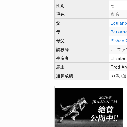
性別
セ
毛色
鹿毛
父
Equian
母
Persari
母父
Bishop 
調教師
J．ファ
生産者
Elizabe
馬主
Fred Ar
通算成績
31戦9勝[