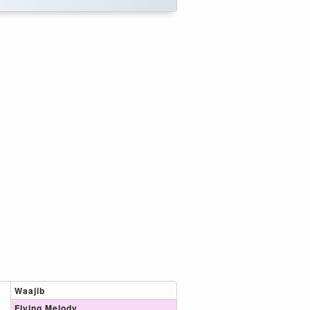
Waajib
Flying Melody