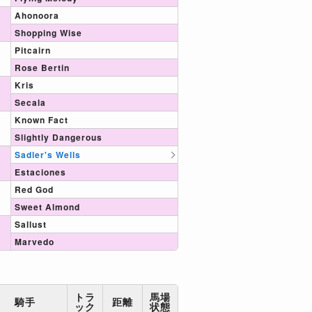
Ahonoora
Shopping Wise
Pitcairn
Rose Bertin
Kris
Secala
Known Fact
Slightly Dangerous
Sadler's Wells
Estaciones
Red God
Sweet Almond
Sallust
Marvedo
トラ
馬場
騎手
距離
ック
状態